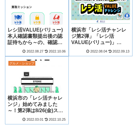
レシ活VALUE(バリュー)
横浜市「レシ活チャンレ
本人確認書類提出後の認
ジ第2弾」「レシ活
証待ちから～の、確認済
VALUE(バリュー)」
みへ！
8/26(金)スタート！事前登
2022.08.27
2022.10.06
2022.08.04
2022.09.13
録はじまる！
グルメ・ショップ
横浜市の「レシ活チャレ
ンジ」始めてみました
～！第2弾は8/26(金)スタ
ート！
2022.03.01
2022.10.25