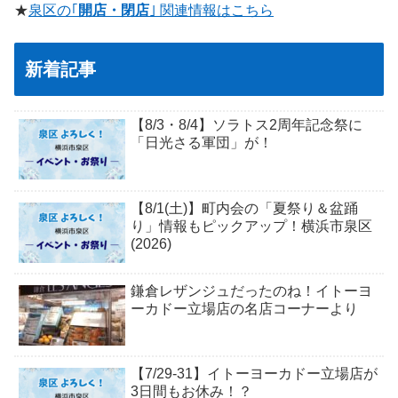
★
泉区の｢
開店・閉店
｣ 関連情報はこちら
新着記事
【8/3・8/4】ソラトス2周年記念祭に
「日光さる軍団」が！
【8/1(土)】町内会の「夏祭り＆盆踊
り」情報もピックアップ！横浜市泉区
(2026)
鎌倉レザンジュだったのね！イトーヨ
ーカドー立場店の名店コーナーより
【7/29-31】イトーヨーカドー立場店が
3日間もお休み！？