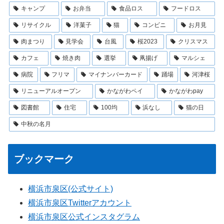
キャンプ
お弁当
食品ロス
フードロス
リサイクル
洋菓子
猫
コンビニ
お月見
肉まつり
見学会
台風
桜2023
クリスマス
カフェ
焼き肉
選挙
凧揚げ
マルシェ
病院
フリマ
マイナンバーカード
踊場
河津桜
リニューアルオープン
かながわペイ
かながわpay
図書館
住宅
100均
浜なし
猫の日
中秋の名月
ブックマーク
横浜市泉区(公式サイト)
横浜市泉区Twitterアカウント
横浜市泉区公式インスタグラム