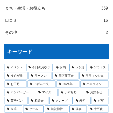
まち・生活・お役立ち
359
口コミ
16
その他
2
キーワード
イベント
今日のおやつ
お肉
レシ活
ソラトス
ゆめが丘
ラーメン
泉区商店会
ララマルシェ
お正月
いずみ中央
2024年
ハロウィン
ハンバーガー
アイス
いずみ野
お知らせ
菓子パン
相談会
クレープ
寿司
ピザ
立場
セール
須賀神社
催事
十五夜