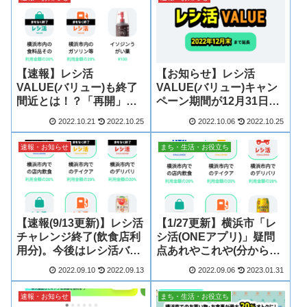
【速報】レシ活
【お知らせ】レシ活
VALUE(バリュー)も終了
VALUE(バリュー)キャン
間近とは！？「再開」に
ペーン期間が12月31日
期待…。
(土)まで延長に！
2022.10.21
2022.10.25
2022.10.06
2022.10.25
速報・お知らせ
まち・生活・お役立ち
【速報(9/13更新)】レシ活
【1/27更新】横浜市「レ
チャレンジ終了(飲食店利
シ活(ONEアプリ)」疑問
用分)。今後はレシ活バリ
点あれやこれや(分からな
ューのみ
い点も含めて)～順次、答
2022.09.10
2022.09.13
2022.09.06
2023.01.31
え合わせを更新中！
速報・お知らせ
まち・生活・お役立ち