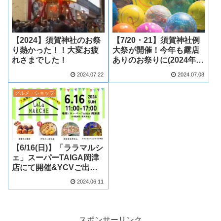
【2024】須賀神社のお祭
【7/20・21】須賀神社例
り熱かった！！大変お疲
大祭が開催！今年も露店
れさまでした！
ありのお祭りに(2024年/
令和6年)
2024.07.22
2024.07.08
グルメ・ショップ
【6/16(日)】「ララマルシ
ェ」スーパーTAIGA岡津
店にて開催&YCVご出演
動画も必見！
2024.06.11
スポンサーリンク