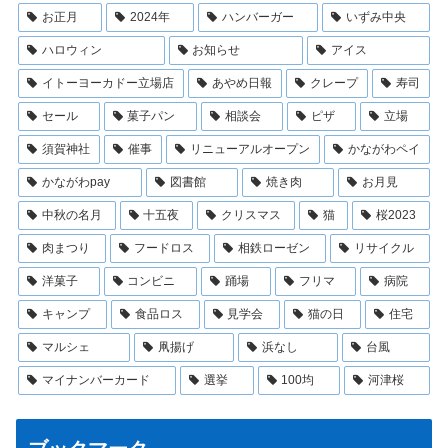
お正月
2024年
ハンバーガー
いずみ中央
ハロウィン
お知らせ
アイス
イトーヨーカドー立場店
あやめ日報
クレープ
寿司
セール
菓子パン
相談会
ピザ
立場
須賀神社
催事
リニューアルオープン
かながわペイ
かながわpay
図書館
焼き肉
お月見
中秋の名月
十五夜
クリスマス
猫
桜2023
肉まつり
フードロス
相鉄ローゼン
リサイクル
洋菓子
コンビニ
踊場
フリマ
病院
キャンプ
食品ロス
見学会
猫の日
住宅
マルシェ
凧揚げ
浜なし
台風
マイナンバーカード
選挙
100均
河津桜