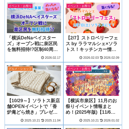
イベント・お祭り
イベント・お祭り
「横浜DeNaベイスター
【2/7】ストロベリーフェ
ズ」オープン戦に泉区民
ス by ララマルシェ×ソラ
を無料招待!?区制40周年
トス！キッチンカー情報
記念事業
も
2026.02.17
2026.02.03
2026.02.09
グルメ・ショップ
イベント・お祭り
【10/29～】ソラトス新店
【横浜市泉区】11月のお
舗OPENイベントで「香
祭りイベント情報まと
炉庵どら焼き」プレゼン
め！(2025年版)【11/6更
ト！？
新】
2025.10.21
2025.11.04
2025.10.21
2026.01.02