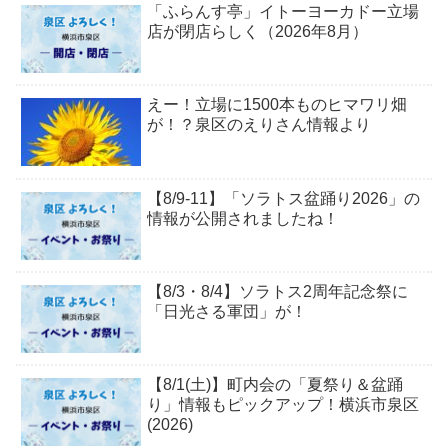
「ふらんす亭」イトーヨーカドー立場
店が閉店らしく（2026年8月）
えー！立場に1500本ものヒマワリ畑
が！？泉区のえりさん情報より
【8/9-11】「ソラトス盆踊り2026」の
情報が公開されましたね！
【8/3・8/4】ソラトス2周年記念祭に
「日光さる軍団」が！
【8/1(土)】町内会の「夏祭り＆盆踊
り」情報もピックアップ！横浜市泉区
(2026)