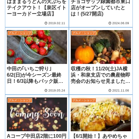
はままるうどんの天ぷらを
チョコザップ緑園都市東口
テイクアウト！【泉区イト
店がオープンしていたと
ーヨーカドー立場店】
は！(5/27開店)
2019.02.11
2024.06.09
グルメ・ショップ
グルメ・ショップ
中田の｢いちご狩り｣
収穫の秋！11/20(土)JA横
6/2(日)が今シーズン最終
浜・和泉支店での農産物即
日！6/3以降もパック販売
売会のお知らせ見ました
等あり！
よ！
2019.05.24
2021.11.06
グルメ・ショップ
グルメ・ショップ
Aコープ中田店2階に100円
【6/1開始！】あやめちゃ