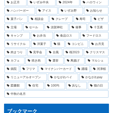
お正月
いずみ中央
2024年
ハロウィン
ハンバーガー
アイス
いずみ野
お知らせ
菓子パン
相談会
クレープ
寿司
ピザ
立場
セール
須賀神社
催事
十五夜
キャンプ
お弁当
食品ロス
フードロス
リサイクル
洋菓子
猫
コンビニ
お月見
肉まつり
見学会
台風
桜2023
クリスマス
カフェ
焼き肉
選挙
凧揚げ
マルシェ
病院
フリマ
マイナンバーカード
踊場
河津桜
リニューアルオープン
かながわペイ
かながわpay
図書館
住宅
100均
浜なし
猫の日
中秋の名月
ブックマーク