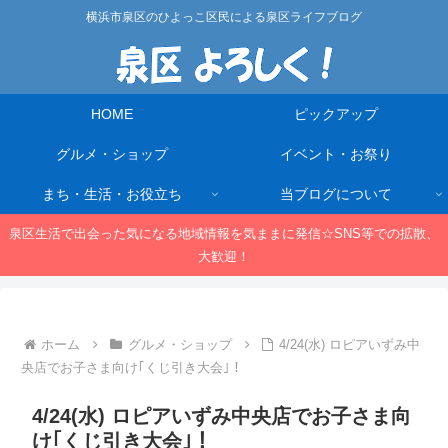
横浜市泉区のひよっこ区民による泉区ライフブログ
HOME
ピックアップ
グルメ・ショップ
イベント・お祭り
まち・生活・お役立ち
当ブログについて
泉区生活で出会った気になる地域情報を気ままに発信☆SNS等での拡散、
大歓迎！
ホーム
グルメ・ショップ
4/24(水) ロピアいずみ中
央店でお子さま向け｢くじ引き大会｣！
4/24(水) ロピアいずみ中央店でお子さま向
け｢くじ引き大会｣！