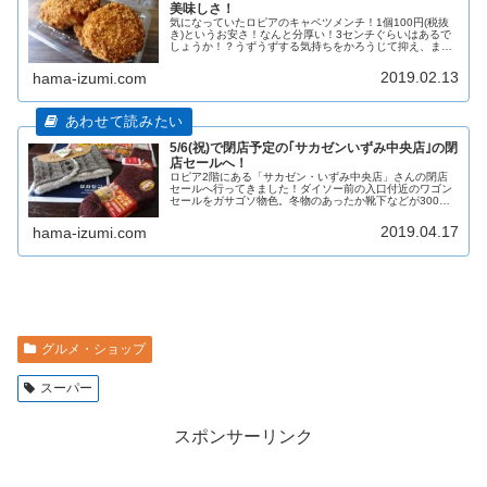
美味しさ！
気になっていたロピアのキャベツメンチ！1個100円(税抜
き)というお安さ！なんと分厚い！3センチぐらいはあるで
しょうか！？うずうずする気持ちをかろうじて抑え、まず
は記念撮影を！(^-^;「えっ？」「これはメンチ？確かにメ
ンチを買ってきたよね
2019.02.13
hama-izumi.com
5/6(祝)で閉店予定の｢サカゼンいずみ中央店｣の閉
店セールへ！
ロピア2階にある「サカゼン・いずみ中央店」さんの閉店
セールへ行ってきました！ダイソー前の入口付近のワゴン
セールをガサゴソ物色。冬物のあったか靴下などが300円
セールになっていましたよ。厚手の靴下は、毎年冬の必需
品なので、来年用に購入です！こ
2019.04.17
hama-izumi.com
グルメ・ショップ
スーパー
スポンサーリンク