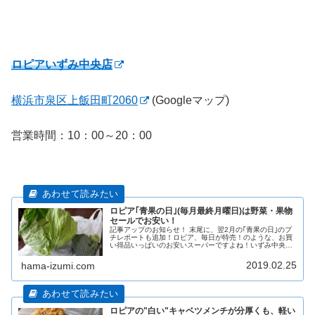
ロピアいずみ中央店
横浜市泉区上飯田町2060
(Googleマップ)
営業時間：10：00～20：00
ロピア｢青果の日｣(毎月最終月曜日)は野菜・果物
セールでお安い！
記事アップのお知らせ！ 末尾に、翌2月の｢青果の日｣のプ
チレポートも追加！ロピア、毎日が特売！のような、お買
い得品いっぱいのお安いスーパーですよね！いずみ中央店
(横浜市泉区)を頻繁に利用させていただいています。(*^^*)
今日は初めて、「青
2019.02.25
hama-izumi.com
ロピアの"白い"キャベツメンチが分厚くも、軽い