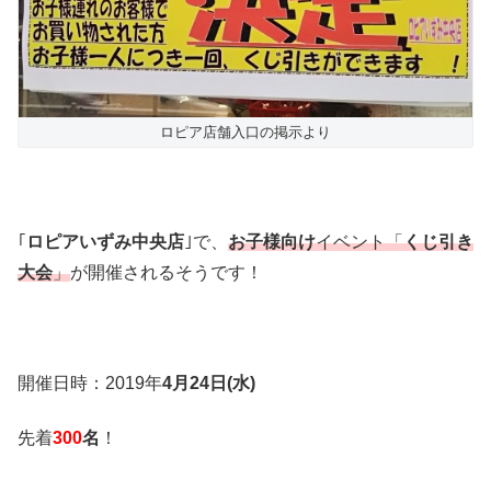
ロピア店舗入口の掲示より
｢
ロピアいずみ中央店
｣で、
お子様向け
イベント「
くじ引き
大会
」
が開催されるそうです！
開催日時：2019年
4月24日(水)
先着
300
名
！