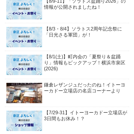
【8/9-11】「ソラトス盆踊り2026」の
情報が公開されましたね！
【8/3・8/4】ソラトス2周年記念祭に
「日光さる軍団」が！
【8/1(土)】町内会の「夏祭り＆盆踊
り」情報もピックアップ！横浜市泉区
(2026)
鎌倉レザンジュだったのね！イトーヨ
ーカドー立場店の名店コーナーより
【7/29-31】イトーヨーカドー立場店が
3日間もお休み！？