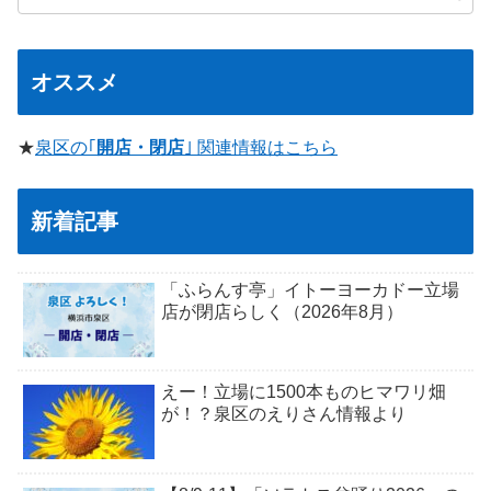
オススメ
★
泉区の｢
開店・閉店
｣ 関連情報はこちら
新着記事
「ふらんす亭」イトーヨーカドー立場
店が閉店らしく（2026年8月）
えー！立場に1500本ものヒマワリ畑
が！？泉区のえりさん情報より