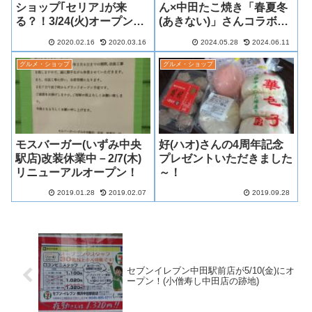
ショップ｢セリア｣が来
ん×中田たこ焼き「春夏冬
る？！3/24(火)オープン予
(あきない)」さんコラボ企
定(｢しまむら｣跡地)
画がパワーアップしてスタ
2020.02.16
2020.03.16
2024.05.28
2024.06.11
ート！
グルメ・ショップ
グルメ・ショップ
モスバーガー(いずみ中央
好(ハオ)さんの4周年記念
駅店)改装休業中－2/7(木)
プレゼントいただきました
リニューアルオープン！
～！
2019.01.28
2019.02.07
2019.09.28
セブンイレブン中田駅前店が5/10(金)にオ
ープン！(小僧寿し中田店の跡地)