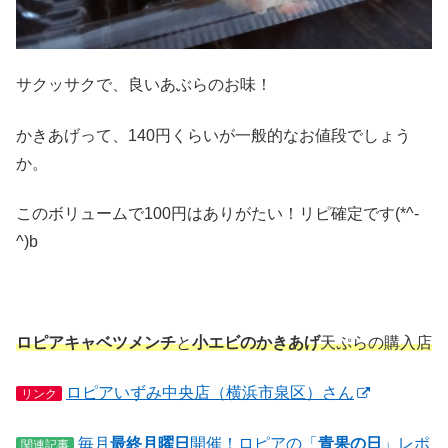
サクッサクで、良いあぶらのお味！
かきあげって、140円くらいが一般的なお値段でしょう
か。
このボリュームで100円はありがたい！リピ確定です(*^-
^)b
ロピアキャベツメンチ
と
小エビのかきあげ
天ぷらの購入店
ロピアいずみ中央店（横浜市泉区）さん
リンク
毎月
最終月曜日
開催！ロピアの「
青果の日
」レポ
関連記事