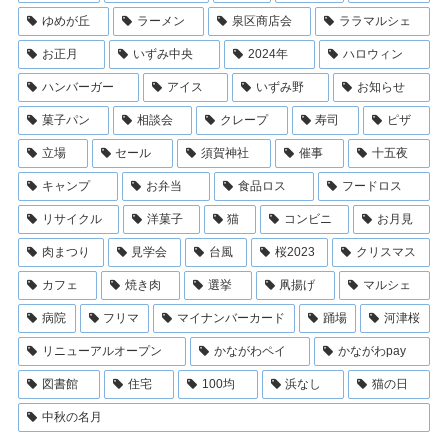
ゆめが丘
ラーメン
泉区商店会
ララマルシェ
お正月
いずみ中央
2024年
ハロウィン
ハンバーガー
アイス
いずみ野
お知らせ
菓子パン
相談会
クレープ
寿司
ピザ
立場
セール
須賀神社
催事
十五夜
キャンプ
お弁当
食品ロス
フードロス
リサイクル
洋菓子
猫
コンビニ
お月見
肉まつり
見学会
台風
桜2023
クリスマス
カフェ
焼き肉
選挙
凧揚げ
マルシェ
病院
フリマ
マイナンバーカード
踊場
河津桜
リニューアルオープン
かながわペイ
かながわpay
図書館
住宅
100均
浜なし
猫の日
中秋の名月