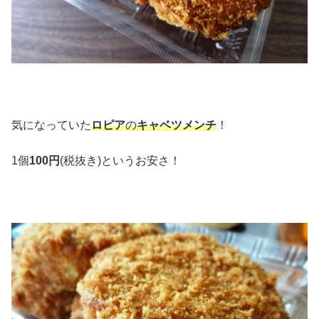
気になっていた
ロピア
の
キャベツメンチ
！
1個
100円
(税抜き)というお安さ！