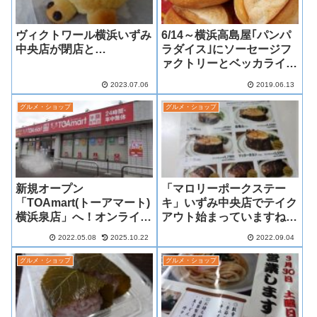
ヴィクトワール横浜いずみ
6/14～横浜高島屋｢パンパ
中央店が閉店と…
ラダイス｣にソーセージフ
ァクトリーとベッカライト
ーンガルテン催事出店！
2023.07.06
2019.06.13
グルメ・ショップ
グルメ・ショップ
新規オープン
「マロリーポークステー
「TOAmart(トーアマート)
キ」いずみ中央店でテイク
横浜泉店」へ！オンライン
アウト始まっていますね！
ショッピングもチェック！
メニューいただいてきまし
2022.05.08
2025.10.22
2022.09.04
た～
グルメ・ショップ
グルメ・ショップ