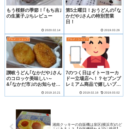
もう桜餅の季節！｢もち吉｣
第5土曜日！おうどんの｢な
の生菓子ぷちレビュー
かだや｣さんの特別営業
日！
2020.02.14
2019.03.26
グルメ・ショップ
グルメ・ショップ
讃岐うどん｢なかだや｣さん
7のつく日はイトーヨーカ
のコロッケ美味しい～
ドー立場店へ！？セブンプ
&｢なかだ市｣のお知らせ
レミアム商品で嬉しいプレ
も！
ゼント？
2019.10.21
2019.02.16
2019.03.02
湘南クッキーの自販機は泉区(横浜市)のど
こにある！？【自販機帰れま10に登場】