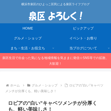
横浜市泉区のひよっこ区民による泉区ライフブログ
HOME
ピックアップ
グルメ・ショップ
イベント・お祭り
まち・生活・お役立ち
当ブログについて
泉区生活で出会った気になる地域情報を気ままに発信☆SNS等での拡散、
大歓迎！
ホーム
グルメ・ショップ
ロピアの”白い”キャベツ
メンチが分厚くも、軽い美味しさ！
ロピアの”白い”キャベツメンチが分厚く
も、軽い美味しさ！