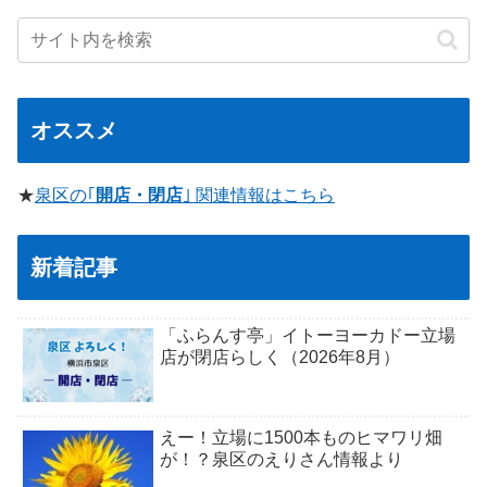
オススメ
★
泉区の｢
開店・閉店
｣ 関連情報はこちら
新着記事
「ふらんす亭」イトーヨーカドー立場
店が閉店らしく（2026年8月）
えー！立場に1500本ものヒマワリ畑
が！？泉区のえりさん情報より