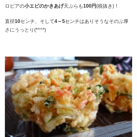
ロピアの
小エビのかきあげ
天ぷらも
100円
(税抜き)！
直径
10
センチ、そして
4～5
センチはありそうなそのぶ厚
さにうっとり(*^^*)