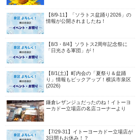
【8/9-11】「ソラトス盆踊り2026」の
情報が公開されましたね！
【8/3・8/4】ソラトス2周年記念祭に
「日光さる軍団」が！
【8/1(土)】町内会の「夏祭り＆盆踊
り」情報もピックアップ！横浜市泉区
(2026)
鎌倉レザンジュだったのね！イトーヨ
ーカドー立場店の名店コーナーより
【7/29-31】イトーヨーカドー立場店が
3日間もお休み！？