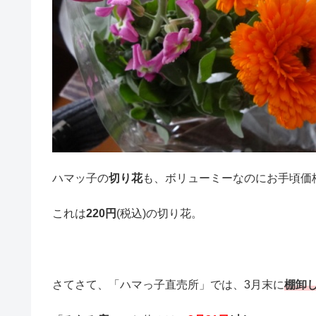
ハマッ子の
切り花
も、ボリューミーなのにお手頃価格で嬉
これは
220円
(税込)の切り花。
さてさて、「ハマっ子直売所」では、3月末に
棚卸