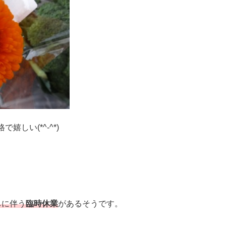
しい(*^-^*)
し
に伴う
臨時休業
があるそうです。