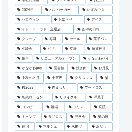
泉区商店会
ララマルシェ
お正月
2024年
ハンバーガー
いずみ中央
ハロウィン
お知らせ
アイス
イトーヨーカドー立場店
あやめ日報
クレープ
寿司
セール
菓子パン
相談会
ピザ
立場
須賀神社
催事
リニューアルオープン
かながわペイ
かながわpay
図書館
焼き肉
お月見
中秋の名月
十五夜
クリスマス
猫
桜2023
肉まつり
フードロス
相鉄ローゼン
リサイクル
洋菓子
コンビニ
踊場
フリマ
病院
キャンプ
食品ロス
見学会
猫の日
住宅
マルシェ
凧揚げ
浜なし