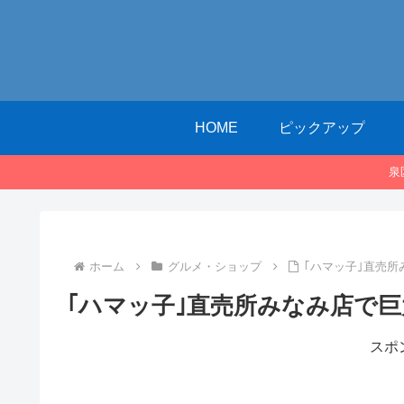
HOME
ピックアップ
泉
ホーム
グルメ・ショップ
｢ハマッ子｣直売所
｢ハマッ子｣直売所みなみ店で巨
スポ