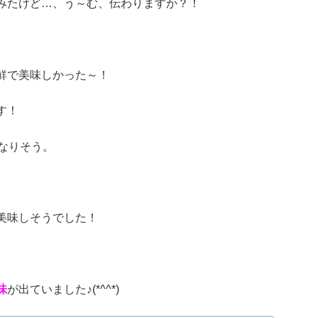
みたけど…、う～む、伝わりますか？！
鮮で美味しかった～！
す！
なりそう。
美味しそうでした！
味
が出ていました♪(*^^*)