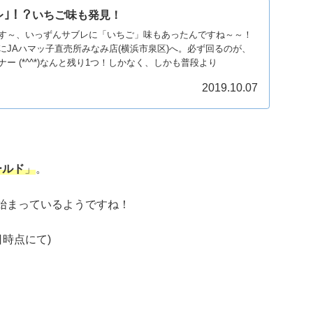
レ｣！？いちご味も発見！
す～、いっずんサブレに「いちご」味もあったんですね～～！
にJAハマッ子直売所みなみ店(横浜市泉区)へ。必ず回るのが、
ー (*^^*)なんと残り1つ！しかなく、しかも普段より
2019.10.07
ールド
」
。
始まっているようですね！
6日時点にて)