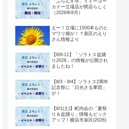
「ふらんす亭」イトーヨー
カドー立場店が閉店らしく
（2026年8月）
えー！立場に1500本ものヒ
マワリ畑が！？泉区のえり
さん情報より
【8/9-11】「ソラトス盆踊
り2026」の情報が公開され
ましたね！
【8/3・8/4】ソラトス2周年
記念祭に「日光さる軍団」
が！
【8/1(土)】町内会の「夏祭
り＆盆踊り」情報もピック
アップ！横浜市泉区(2026)