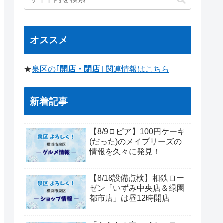
オススメ
★
泉区の｢
開店・閉店
｣ 関連情報はこちら
新着記事
【8/9ロピア】100円ケーキ
(だった)のメイプリーズの
情報を久々に発見！
【8/18設備点検】相鉄ロー
ゼン「いずみ中央店＆緑園
都市店」は昼12時開店