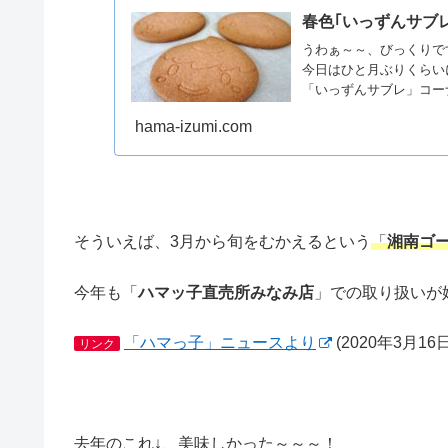
春色｢いっずんサブ
うわぁ～～、びっくりで
今日はひと月ぶりくらい
「いっずんサブレ」コーナ
hama-izumi.com
そういえば、3月から旬をむかえるという
「
湘南ゴ
今年も「
ハマッ子直売所みなみ店
」での取り扱いが
「ハマっ子」ニュースより
(2020年3月1
リンク
去年のこれ↓、美味しかった～～～！