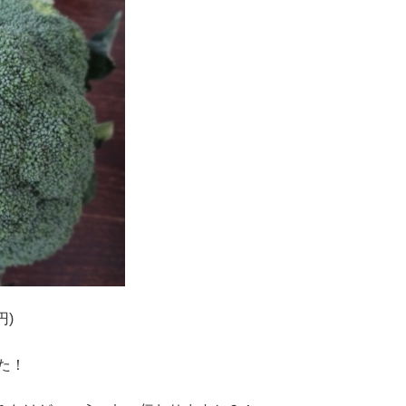
円)
た！