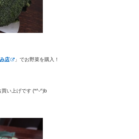
なみ店
」でお野菜を購入！
上げです (*^-^)b