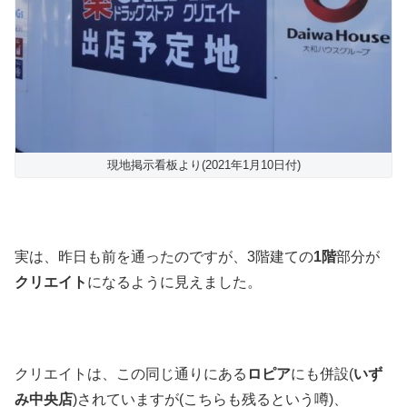
現地掲示看板より(2021年1月10日付)
実は、昨日も前を通ったのですが、3階建ての
1階
部分が
クリエイト
になるように見えました。
クリエイトは、この同じ通りにある
ロピア
にも併設(
いず
み中央店
)されていますが(こちらも残るという噂)、