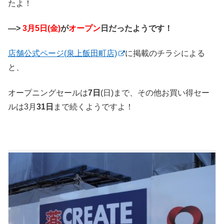
たよ！
—>
3月5日(金)
が
オープン
日だったようです！
店舗公式ページ(泉上飯田町店)
に掲載のチラシによる
と、
オープニングセールは
7日
(日)まで、その他お買い得セー
ルは3月
31日
まで続くようですよ！