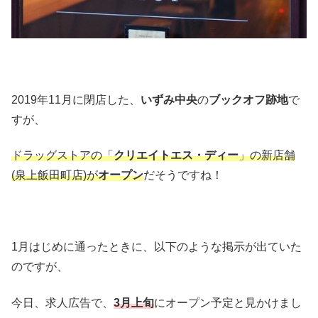
2019年11月に閉店した、
いずみ中央
の
ブックオフ跡地
で
すが、
ドラッグストアの「
クリエイトエス・ディー
」の新店舗
(泉上飯田町店)が
オープン
だそうですね！
1月はじめに通ったときに、以下のような掲示が出ていた
のですが、
今日、求人広告で、
3月上旬
にオープン予定と見かけまし