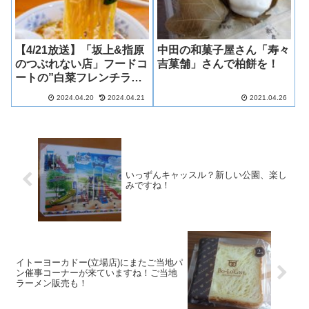
【4/21放送】「坂上&指原
中田の和菓子屋さん「寿々
のつぶれない店」フードコ
吉菓舗」さんで柏餅を！
ートの”白菜フレンチラー
メン”の神座(かむくら)は
2024.04.20
2024.04.21
2021.04.26
ゆめが丘ソラトスにオープ
ン予定ですね！(横浜市泉
区)
いっずんキャッスル？新しい公園、楽し
みですね！
イトーヨーカドー(立場店)にまたご当地パ
ン催事コーナーが来ていますね！ご当地
ラーメン販売も！