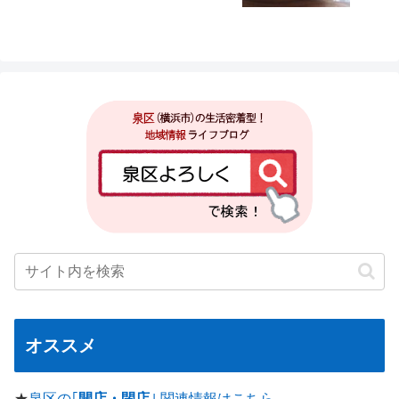
オススメ
★
泉区の｢
開店・閉店
｣ 関連情報はこちら