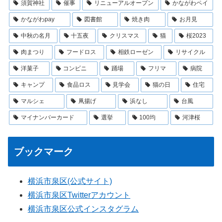
須賀神社
催事
リニューアルオープン
かながわペイ
かながわpay
図書館
焼き肉
お月見
中秋の名月
十五夜
クリスマス
猫
桜2023
肉まつり
フードロス
相鉄ローゼン
リサイクル
洋菓子
コンビニ
踊場
フリマ
病院
キャンプ
食品ロス
見学会
猫の日
住宅
マルシェ
凧揚げ
浜なし
台風
マイナンバーカード
選挙
100均
河津桜
ブックマーク
横浜市泉区(公式サイト)
横浜市泉区Twitterアカウント
横浜市泉区公式インスタグラム