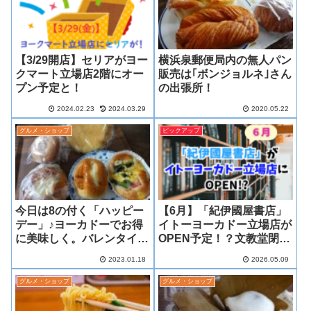
【3/29開店】セリアがヨー
横浜泉郵便局内の無人パン
クマート立場店2階にオー
販売は｢ボンジョルネ｣さん
プン予定と！
の出張所！
2024.02.23
2024.03.29
2020.05.22
グルメ・ショップ
ピックアップ
今日は8の付く「ハッピー
【6月】「紀伊國屋書店」
デー」♪ヨーカドーでお得
イトーヨーカドー立場店が
に美味しく。バレンタイン
OPEN予定！？文教堂閉店
コーナーも始まっていまし
(6/14)の跡地に
2023.01.18
2026.05.09
た！
グルメ・ショップ
グルメ・ショップ