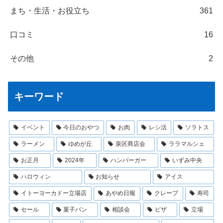
まち・生活・お役立ち
361
口コミ
16
その他
2
キーワード
イベント
今日のおやつ
お肉
レシ活
ソラトス
ラーメン
ゆめが丘
泉区商店会
ララマルシェ
お正月
2024年
ハンバーガー
いずみ中央
ハロウィン
お知らせ
アイス
イトーヨーカドー立場店
あやめ日報
クレープ
寿司
セール
菓子パン
相談会
ピザ
立場