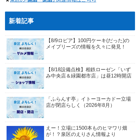
新着記事
【8/9ロピア】100円ケーキ(だった)の
メイプリーズの情報を久々に発見！
【8/18設備点検】相鉄ローゼン「いず
み中央店＆緑園都市店」は昼12時開店
「ふらんす亭」イトーヨーカドー立場
店が閉店らしく（2026年8月）
えー！立場に1500本ものヒマワリ畑
が！？泉区のえりさん情報より