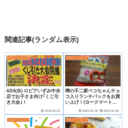
関連記事(ランダム表示)
グルメ・ショップ
グルメ・ショップ
4/24(水) ロピアいずみ中央
噂の不二家ペコちゃんチョ
店でお子さま向け｢くじ引
コ入りランチパックをお買
き大会｣！
い上げ！(ヨークマート立
場店にて)
2019.04.23
2022.02.18
2022.02.20
グルメ・ショップ
グルメ・ショップ