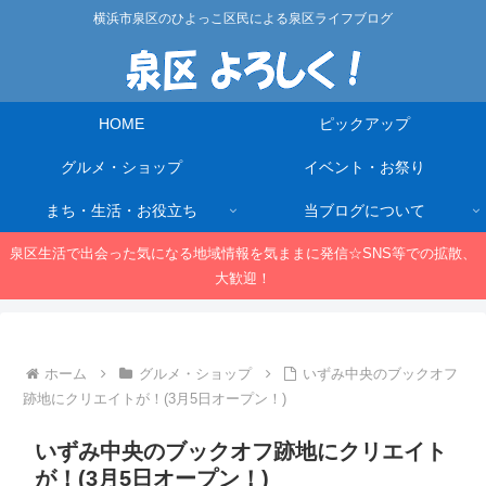
横浜市泉区のひよっこ区民による泉区ライフブログ
HOME
ピックアップ
グルメ・ショップ
イベント・お祭り
まち・生活・お役立ち
当ブログについて
泉区生活で出会った気になる地域情報を気ままに発信☆SNS等での拡散、
大歓迎！
ホーム
グルメ・ショップ
いずみ中央のブックオフ
跡地にクリエイトが！(3月5日オープン！)
いずみ中央のブックオフ跡地にクリエイト
が！(3月5日オープン！)