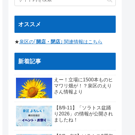
オススメ
★
泉区の｢
開店・閉店
｣ 関連情報はこちら
新着記事
えー！立場に1500本ものヒ
マワリ畑が！？泉区のえり
さん情報より
【8/9-11】「ソラトス盆踊
り2026」の情報が公開され
ましたね！