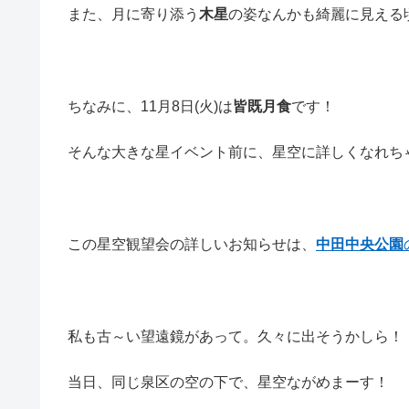
また、月に寄り添う
木星
の姿なんかも綺麗に見える
ちなみに、11月8日(火)は
皆既月食
です！
そんな大きな星イベント前に、星空に詳しくなれち
この星空観望会の詳しいお知らせは、
中田中央公園
私も古～い望遠鏡があって。久々に出そうかしら！
当日、同じ泉区の空の下で、星空ながめまーす！