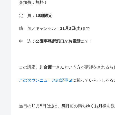
参加費：
無料！
定 員：
10組限定
締 切／キャンセル：
11月3日
(木)まで
申 込：
公園事務所窓口
か
お電話
にて！
この講座、
川合慶一
さんという方が講師をされるら
このタウンニュースの記事
に載っていらっしゃる
当日の11月5日(土)は、
満月
前の満ちゆくお
月
様を観