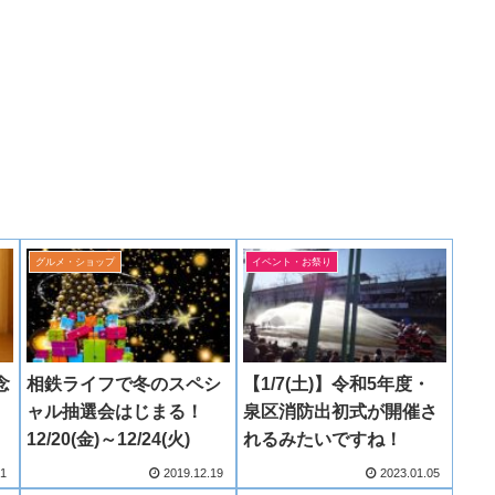
グルメ・ショップ
イベント・お祭り
念
相鉄ライフで冬のスペシ
【1/7(土)】令和5年度・
！
ャル抽選会はじまる！
泉区消防出初式が開催さ
12/20(金)～12/24(火)
れるみたいですね！
21
2019.12.19
2023.01.05