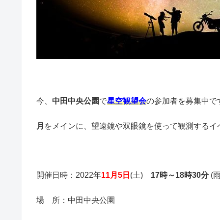
今、
中田中央公園
で
星空観望会
の参加者を募集中で
月
をメインに、望遠鏡や双眼鏡を使って観測するイ
開催日時：2022年
11月5日
(土)
17時～18時30分
(
場 所：中田中央公園