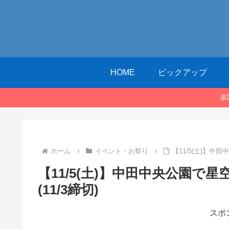
HOME
ピックアップ
泉
ホーム
イベント・お祭り
【11/5(土)】中
【11/5(土)】中田中央公園で
(11/3締切)
スポ