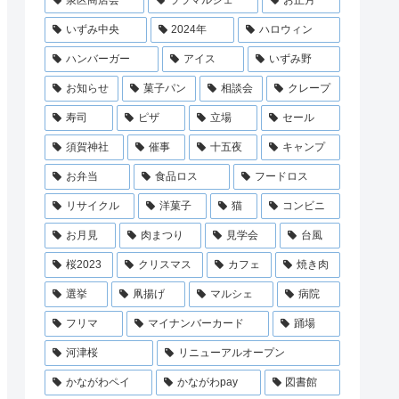
泉区商店会
ララマルシェ
お正月
いずみ中央
2024年
ハロウィン
ハンバーガー
アイス
いずみ野
お知らせ
菓子パン
相談会
クレープ
寿司
ピザ
立場
セール
須賀神社
催事
十五夜
キャンプ
お弁当
食品ロス
フードロス
リサイクル
洋菓子
猫
コンビニ
お月見
肉まつり
見学会
台風
桜2023
クリスマス
カフェ
焼き肉
選挙
凧揚げ
マルシェ
病院
フリマ
マイナンバーカード
踊場
河津桜
リニューアルオープン
かながわペイ
かながわpay
図書館