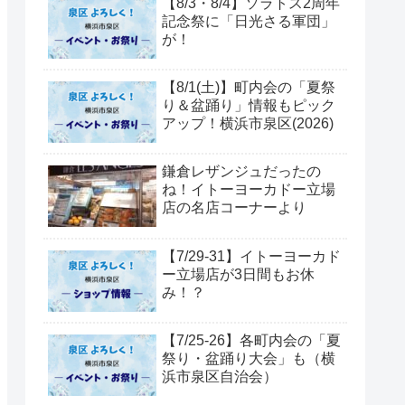
【8/3・8/4】ソラトス2周年
記念祭に「日光さる軍団」
が！
【8/1(土)】町内会の「夏祭
り＆盆踊り」情報もピック
アップ！横浜市泉区(2026)
鎌倉レザンジュだったの
ね！イトーヨーカドー立場
店の名店コーナーより
【7/29-31】イトーヨーカド
ー立場店が3日間もお休
み！？
【7/25-26】各町内会の「夏
祭り・盆踊り大会」も（横
浜市泉区自治会）