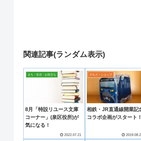
関連記事(ランダム表示)
まち・生活・お役立ち
グルメ・ショップ
8月「特設リユース文庫
相鉄・JR直通線開業記
コーナー」(泉区役所)が
コラボ企画がスタート
気になる！
2022.07.21
2019.08.