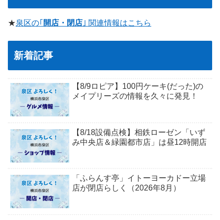
★
泉区の｢
開店・閉店
｣ 関連情報はこちら
新着記事
【8/9ロピア】100円ケーキ(だった)の
メイプリーズの情報を久々に発見！
【8/18設備点検】相鉄ローゼン「いず
み中央店＆緑園都市店」は昼12時開店
「ふらんす亭」イトーヨーカドー立場
店が閉店らしく（2026年8月）