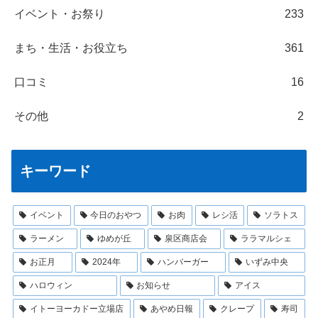
イベント・お祭り
233
まち・生活・お役立ち
361
口コミ
16
その他
2
キーワード
イベント
今日のおやつ
お肉
レシ活
ソラトス
ラーメン
ゆめが丘
泉区商店会
ララマルシェ
お正月
2024年
ハンバーガー
いずみ中央
ハロウィン
お知らせ
アイス
イトーヨーカドー立場店
あやめ日報
クレープ
寿司