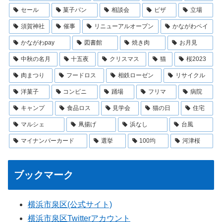
セール
菓子パン
相談会
ピザ
立場
須賀神社
催事
リニューアルオープン
かながわペイ
かながわpay
図書館
焼き肉
お月見
中秋の名月
十五夜
クリスマス
猫
桜2023
肉まつり
フードロス
相鉄ローゼン
リサイクル
洋菓子
コンビニ
踊場
フリマ
病院
キャンプ
食品ロス
見学会
猫の日
住宅
マルシェ
凧揚げ
浜なし
台風
マイナンバーカード
選挙
100均
河津桜
ブックマーク
横浜市泉区(公式サイト)
横浜市泉区Twitterアカウント