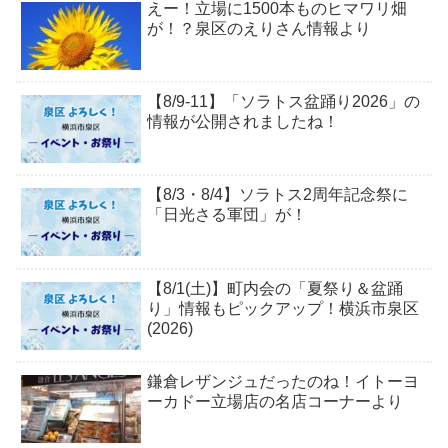
えー！立場に1500本ものヒマワリ畑
が！？泉区のえりさん情報より
【8/9-11】「ソラトス盆踊り2026」の
情報が公開されましたね！
【8/3・8/4】ソラトス2周年記念祭に
「日光さる軍団」が！
【8/1(土)】町内会の「夏祭り＆盆踊
り」情報もピックアップ！横浜市泉区
(2026)
鎌倉レザンジュだったのね！イトーヨ
ーカドー立場店の名店コーナーより