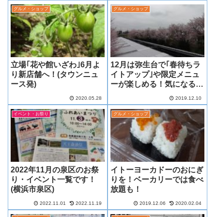
(涙)
グルメ・ショップ
グルメ・ショップ
立場｢花や館いざわ｣6月よ
12月は弥生台で｢春待ちラ
り新店舗へ！(タウンニュ
イトアップ｣や限定メニュ
ース発)
ーが楽しめる！気になるお
食事券プレゼントも
2020.05.28
2019.12.10
イベント・お祭り
グルメ・ショップ
2022年11月の泉区のお祭
イトーヨーカドーのおにぎ
り・イベント一覧です！
りを！ベーカリーでは食べ
(横浜市泉区)
放題も！
2022.11.01
2022.11.19
2019.12.06
2020.02.04