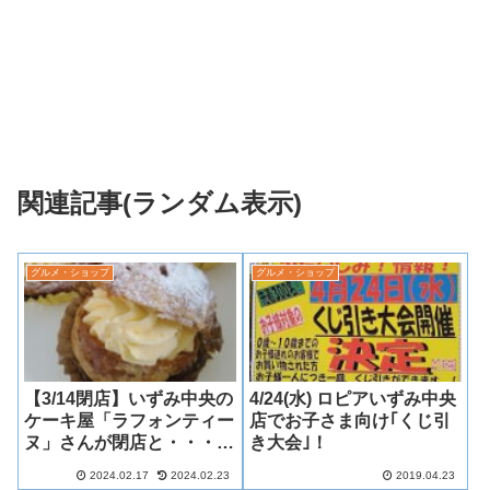
関連記事(ランダム表示)
グルメ・ショップ
グルメ・ショップ
【3/14閉店】いずみ中央の
4/24(水) ロピアいずみ中央
ケーキ屋「ラフォンティー
店でお子さま向け｢くじ引
ヌ」さんが閉店と・・・。
き大会｣！
あやめちゃんの動画へリン
2024.02.17
2024.02.23
2019.04.23
ク追加！これは感動もの