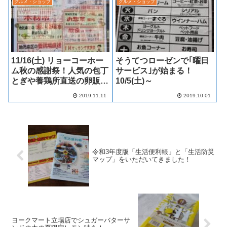
グルメ・ショップ
グルメ・ショップ
11/16(土) リョーコーホー
そうてつローゼンで｢曜日
ム秋の感謝祭！人気の包丁
サービス｣が始まる！
とぎや養鶏所直送の卵販売
10/5(土)～
も！
2019.11.11
2019.10.01
令和3年度版「生活便利帳」と「生活防災
マップ」をいただいてきました！
ヨークマート立場店でシュガーバターサ