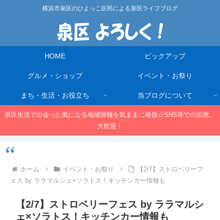
横浜市泉区のひよっこ区民による泉区ライフブログ
HOME
ピックアップ
グルメ・ショップ
イベント・お祭り
まち・生活・お役立ち
当ブログについて
泉区生活で出会った気になる地域情報を気ままに発信☆SNS等での拡散、
大歓迎！
ホーム
イベント・お祭り
【2/7】ストロベリーフ
ェス by ララマルシェ×ソラトス！キッチンカー情報も
【2/7】ストロベリーフェス by ララマルシ
ェ×ソラトス！キッチンカー情報も