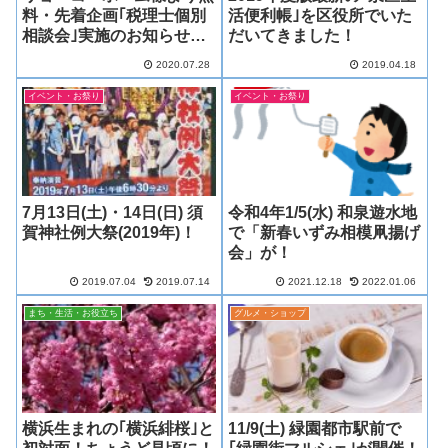
料・先着企画｢税理士個別
活便利帳｣を区役所でいた
相談会｣実施のお知らせ！
だいてきました！
(9月開催)
2020.07.28
2019.04.18
イベント・お祭り
イベント・お祭り
7月13日(土)・14日(日) 須
令和4年1/5(水) 和泉遊水地
賀神社例大祭(2019年)！
で「新春いずみ相模凧揚げ
会」が！
2019.07.04
2019.07.14
2021.12.18
2022.01.06
まち・生活・お役立ち
グルメ・ショップ
横浜生まれの｢横浜緋桜｣と
11/9(土) 緑園都市駅前で