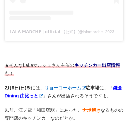
𝗟𝗔𝗟𝗔 𝗠𝗔𝗥𝗖𝗛𝗘 | 𝗼𝗳𝗳𝗶𝗰𝗶𝗮𝗹 【公式】(@lalamarche_2023)がシェアした投稿
★そんなLaLaマルシェさん主催の
キッチンカー出店情報
も！
2月8日(日)※
には、
リョーコーホーム
駐車場
に、「
鎌倉
Dining 由比っと
」さんが出店されるそうですよ。
以前、江ノ電「和田塚駅」にあった、
ナポ焼き
なるものの
専門店のキッチンカーなのだとか。