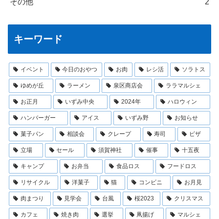
その他
2
キーワード
イベント
今日のおやつ
お肉
レシ活
ソラトス
ゆめが丘
ラーメン
泉区商店会
ララマルシェ
お正月
いずみ中央
2024年
ハロウィン
ハンバーガー
アイス
いずみ野
お知らせ
菓子パン
相談会
クレープ
寿司
ピザ
立場
セール
須賀神社
催事
十五夜
キャンプ
お弁当
食品ロス
フードロス
リサイクル
洋菓子
猫
コンビニ
お月見
肉まつり
見学会
台風
桜2023
クリスマス
カフェ
焼き肉
選挙
凧揚げ
マルシェ