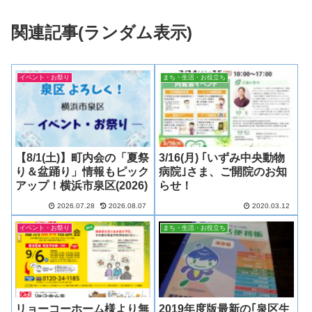
関連記事(ランダム表示)
イベント・お祭り
まち・生活・お役立ち
【8/1(土)】町内会の「夏祭
3/16(月) ｢いずみ中央動物
り＆盆踊り」情報もピック
病院｣さま、ご開院のお知
アップ！横浜市泉区(2026)
らせ！
2026.07.28
2026.08.07
2020.03.12
イベント・お祭り
まち・生活・お役立ち
リョーコーホーム様より無
2019年度版最新の｢泉区生