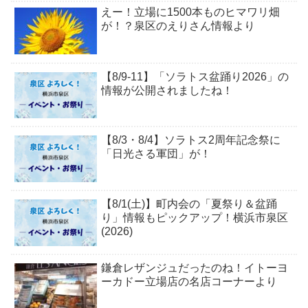
えー！立場に1500本ものヒマワリ畑
が！？泉区のえりさん情報より
【8/9-11】「ソラトス盆踊り2026」の
情報が公開されましたね！
【8/3・8/4】ソラトス2周年記念祭に
「日光さる軍団」が！
【8/1(土)】町内会の「夏祭り＆盆踊
り」情報もピックアップ！横浜市泉区
(2026)
鎌倉レザンジュだったのね！イトーヨ
ーカドー立場店の名店コーナーより