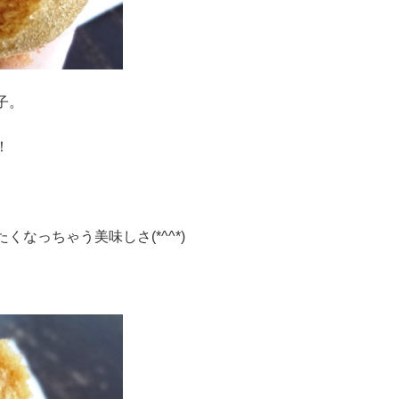
子。
！
なっちゃう美味しさ(*^^*)