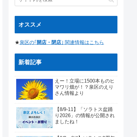
オススメ
★
泉区の｢
開店・閉店
｣ 関連情報はこちら
新着記事
えー！立場に1500本ものヒ
マワリ畑が！？泉区のえり
さん情報より
【8/9-11】「ソラトス盆踊
り2026」の情報が公開され
ましたね！