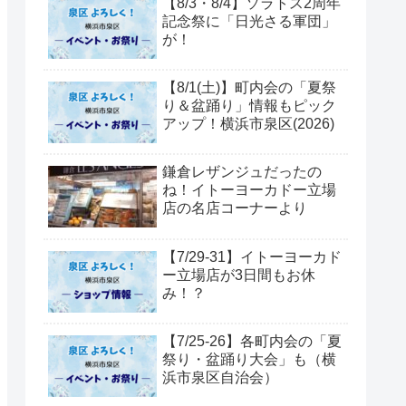
【8/3・8/4】ソラトス2周年
記念祭に「日光さる軍団」
が！
【8/1(土)】町内会の「夏祭
り＆盆踊り」情報もピック
アップ！横浜市泉区(2026)
鎌倉レザンジュだったの
ね！イトーヨーカドー立場
店の名店コーナーより
【7/29-31】イトーヨーカド
ー立場店が3日間もお休
み！？
【7/25-26】各町内会の「夏
祭り・盆踊り大会」も（横
浜市泉区自治会）