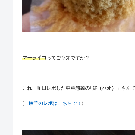
マーライコ
ってご存知ですか？
これ、昨日レポした
中華惣菜の｢好（ハオ）」
さん
(→
餃子のレポ
はこちらで！
)