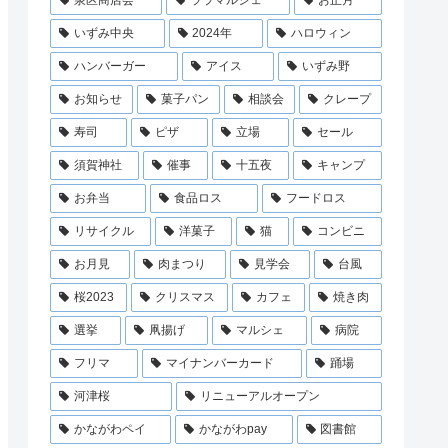
泉区商店会
ララマルシェ
お正月
いずみ中央
2024年
ハロウィン
ハンバーガー
アイス
いずみ野
お知らせ
菓子パン
相談会
クレープ
寿司
ピザ
立場
セール
須賀神社
催事
十五夜
キャンプ
お弁当
食品ロス
フードロス
リサイクル
洋菓子
猫
コンビニ
お月見
肉まつり
見学会
台風
桜2023
クリスマス
カフェ
焼き肉
選挙
凧揚げ
マルシェ
病院
フリマ
マイナンバーカード
踊場
河津桜
リニューアルオープン
かながわペイ
かながわpay
図書館