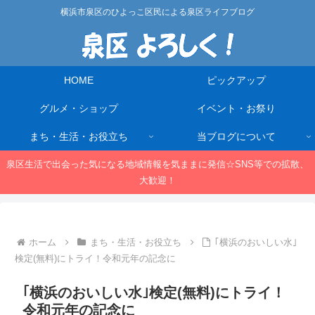
横浜市泉区のひよっこ区民による泉区ライフブログ
HOME
ピックアップ
グルメ・ショップ
イベント・お祭り
まち・生活・お役立ち
当ブログについて
泉区生活で出会った気になる地域情報を気ままに発信☆SNS等での拡散、
大歓迎！
ホーム
まち・生活・お役立ち
｢横浜のおいしい水｣
検定(無料)にトライ！令和元年の記念に
｢横浜のおいしい水｣検定(無料)にトライ！
令和元年の記念に