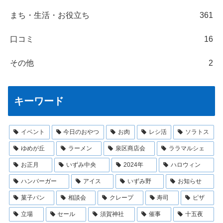
まち・生活・お役立ち
361
口コミ
16
その他
2
キーワード
イベント
今日のおやつ
お肉
レシ活
ソラトス
ゆめが丘
ラーメン
泉区商店会
ララマルシェ
お正月
いずみ中央
2024年
ハロウィン
ハンバーガー
アイス
いずみ野
お知らせ
菓子パン
相談会
クレープ
寿司
ピザ
立場
セール
須賀神社
催事
十五夜