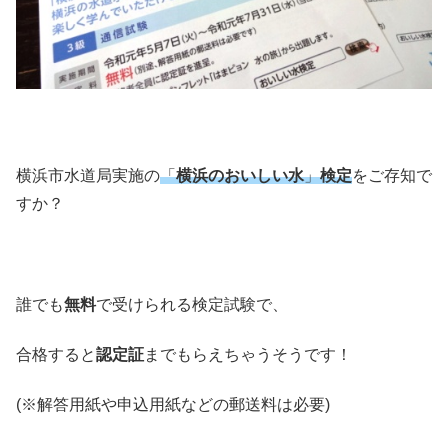
横浜市水道局実施の
「
横浜のおいしい水
」
検定
をご存知で
すか？
誰でも
無料
で受けられる検定試験で、
合格すると
認定証
までもらえちゃうそうです！
(※解答用紙や申込用紙などの郵送料は必要)