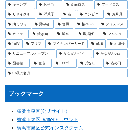
キャンプ
お弁当
食品ロス
フードロス
リサイクル
洋菓子
猫
コンビニ
お月見
肉まつり
見学会
台風
桜2023
クリスマス
カフェ
焼き肉
選挙
凧揚げ
マルシェ
病院
フリマ
マイナンバーカード
踊場
河津桜
リニューアルオープン
かながわペイ
かながわpay
図書館
住宅
100均
浜なし
猫の日
中秋の名月
ブックマーク
横浜市泉区(公式サイト)
横浜市泉区Twitterアカウント
横浜市泉区公式インスタグラム