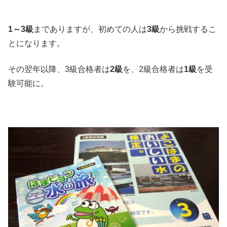
1～3級
までありますが、初めての人は
3級
から挑戦するこ
とになります。
その翌年以降、3級合格者は
2級
を、2級合格者は
1級
を受
験可能に。