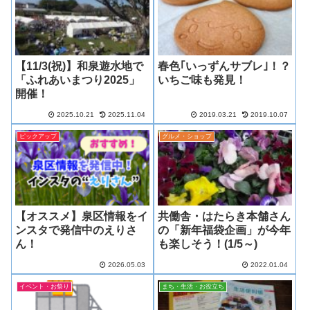
【11/3(祝)】和泉遊水地で
春色｢いっずんサブレ｣！？
「ふれあいまつり2025」
いちご味も発見！
開催！
2025.10.21
2025.11.04
2019.03.21
2019.10.07
ピックアップ
グルメ・ショップ
【オススメ】泉区情報をイ
共働舎・はたらき本舗さん
ンスタで発信中のえりさ
の「新年福袋企画」が今年
ん！
も楽しそう！(1/5～)
2026.05.03
2022.01.04
イベント・お祭り
まち・生活・お役立ち