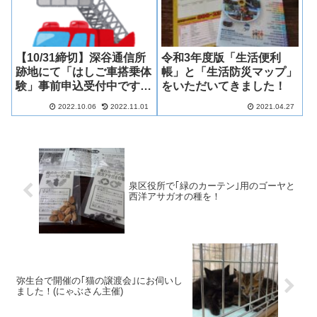
【10/31締切】深谷通信所
令和3年度版「生活便利
跡地にて「はしご車搭乗体
帳」と「生活防災マップ」
験」事前申込受付中です
をいただいてきました！
ね！(小学生対象)
2022.10.06
2022.11.01
2021.04.27
泉区役所で｢緑のカーテン｣用のゴーヤと
西洋アサガオの種を！
弥生台で開催の｢猫の譲渡会｣にお伺いし
ました！(にゃぶさん主催)