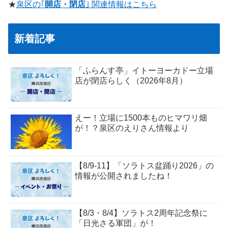
★
泉区の｢
開店・閉店
｣ 関連情報はこちら
新着記事
「ふらんす亭」イトーヨーカドー立場
店が閉店らしく（2026年8月）
えー！立場に1500本ものヒマワリ畑
が！？泉区のえりさん情報より
【8/9-11】「ソラトス盆踊り2026」の
情報が公開されましたね！
【8/3・8/4】ソラトス2周年記念祭に
「日光さる軍団」が！