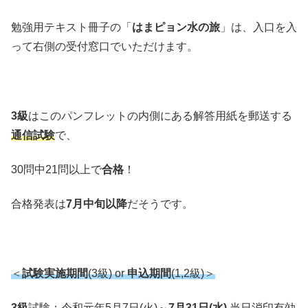
勉強用テキスト冊子の「
はまピョン水の旅
」は、入口を入
って右側の受付窓口でいただけます。
3級
はこのパンフレットの内側にある解答用紙を郵送する
通信試験
で、
30問中21問以上で
合格
！
合格発表は
7月中旬以降
だそうです。
＜
試験実施期間
(3級) or
申込期間
(1,2級)＞
3級
試験：令和元年5月7日(火)～
7月31日(水)
当日消印有効