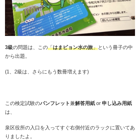
3級
の問題は、この
「
はまピョン水の旅
」
という冊子の中
から出題。
(1、2級は、さらにもう数冊増えます)
この検定試験の
パンフレット
兼
解答用紙
or
申し込み用紙
は、
泉区役所の入口を入ってすぐ右側付近のラックに置いてあ
りましたよ。