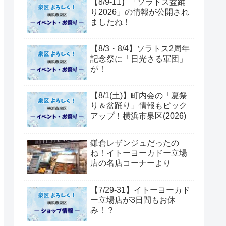
【8/9-11】「ソラトス盆踊
り2026」の情報が公開され
ましたね！
【8/3・8/4】ソラトス2周年
記念祭に「日光さる軍団」
が！
【8/1(土)】町内会の「夏祭
り＆盆踊り」情報もピック
アップ！横浜市泉区(2026)
鎌倉レザンジュだったの
ね！イトーヨーカドー立場
店の名店コーナーより
【7/29-31】イトーヨーカド
ー立場店が3日間もお休
み！？