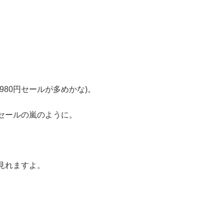
80円セールが多めかな)。
セールの嵐のように。
見れますよ。