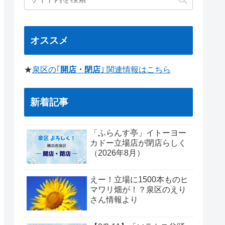
オススメ
★
泉区の｢
開店・閉店
｣ 関連情報はこちら
新着記事
「ふらんす亭」イトーヨー
カドー立場店が閉店らしく
（2026年8月）
えー！立場に1500本ものヒ
マワリ畑が！？泉区のえり
さん情報より