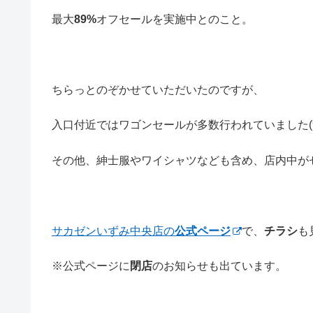
最大
89%
オフセールを実施中とのこと。
ちらっとのぞかせていただいたのですが、
入口付近ではワゴンセールが多数行われていました(9
その他、紳士服やワイシャツなども含め、店内中が
サカゼンいずみ中央店の
公式ページ
で、
チラシ
も
※公式ページに
閉店
のお知らせも出ています。