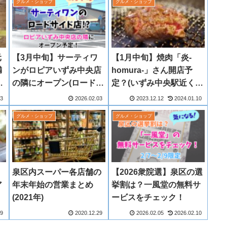
グルメ・ショップ
グルメ・ショップ
元
【3月中旬】サーティワ
【1月中旬】焼肉「炎-
満
ンがロピアいずみ中央店
homura-」さん開店予
ン
の隣にオープン(ロードサ
定？(いずみ中央駅近く
e
イド店)!?
「牛角」の跡地に)
03
2026.02.03
2023.12.12
2024.01.10
グルメ・ショップ
グルメ・ショップ
」
泉区内スーパー各店舗の
【2026衆院選】泉区の選
ア
年末年始の営業まとめ
挙割は？一風堂の無料サ
(2021年)
ービスをチェック！
09
2020.12.29
2026.02.05
2026.02.10