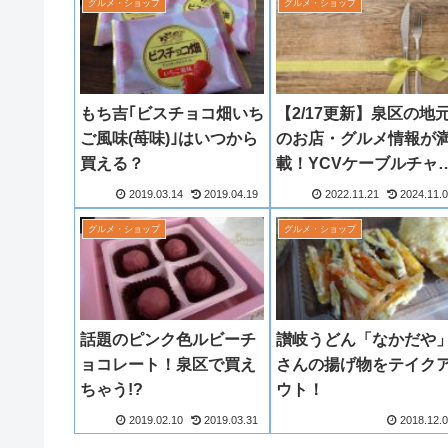
グルメ・ショップ
グルメ・ショップ
もち吉｢ビスチョコ畑いち
【2/17更新】泉区の地
ご風味(苺味)｣はいつから
のお店・グルメ情報が
買える？
載！YCVケーブルチャ
ネル番組の公式YouTub
2019.03.14
2019.04.19
2022.11.21
2024.11.
をチェック！
グルメ・ショップ
グルメ・ショップ
話題のピンク色ルビーチ
讃岐うどん「なかだや
ョコレート！泉区で買え
さんの揚げ物をテイク
ちゃう!?
ウト！
2019.02.10
2019.03.31
2018.12.