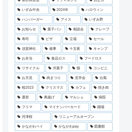
泉区商店会
ララマルシェ
お正月
いずみ中央
2024年
ハロウィン
ハンバーガー
アイス
いずみ野
お知らせ
菓子パン
相談会
クレープ
寿司
ピザ
立場
セール
須賀神社
催事
十五夜
キャンプ
お弁当
食品ロス
フードロス
リサイクル
洋菓子
猫
コンビニ
お月見
肉まつり
見学会
台風
桜2023
クリスマス
カフェ
焼き肉
選挙
凧揚げ
マルシェ
病院
フリマ
マイナンバーカード
踊場
河津桜
リニューアルオープン
かながわペイ
かながわpay
図書館