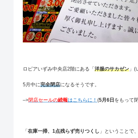
ロピアいずみ中央店2階にある「
洋服のサカゼン
」
5月中に
完全閉店
になるそうです。
–>
閉店セールの
続報
はこちらに！
(
5月6日
をもって閉
「
在庫一掃、1点残らず売りつくし
」ということで