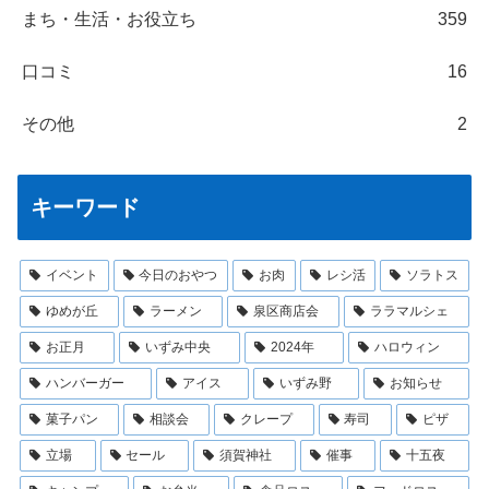
まち・生活・お役立ち
359
口コミ
16
その他
2
キーワード
イベント
今日のおやつ
お肉
レシ活
ソラトス
ゆめが丘
ラーメン
泉区商店会
ララマルシェ
お正月
いずみ中央
2024年
ハロウィン
ハンバーガー
アイス
いずみ野
お知らせ
菓子パン
相談会
クレープ
寿司
ピザ
立場
セール
須賀神社
催事
十五夜