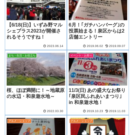
【6/18(日)】いずみ野マル
6月！｢ガチハンバーグ｣の
シェプラス2023が開催さ
投票始まる！泉区からは2
れるそうですね！
店舗エントリー
2023.06.14
2019.06.02
2019.09.07
まち・生活・お役立ち
イベント・お祭り
桜、ほぼ満開に！～地蔵原
11/3(日) あの盛大なお祭り
の水辺・和泉遊水地～
｢泉区民ふれあいまつり｣
in 和泉遊水地！
2022.03.30
2019.10.23
2019.11.03
グルメ・ショップ
グルメ・ショップ