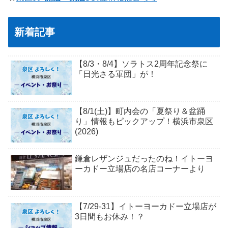
新着記事
【8/3・8/4】ソラトス2周年記念祭に
「日光さる軍団」が！
【8/1(土)】町内会の「夏祭り＆盆踊
り」情報もピックアップ！横浜市泉区
(2026)
鎌倉レザンジュだったのね！イトーヨ
ーカドー立場店の名店コーナーより
【7/29-31】イトーヨーカドー立場店が
3日間もお休み！？