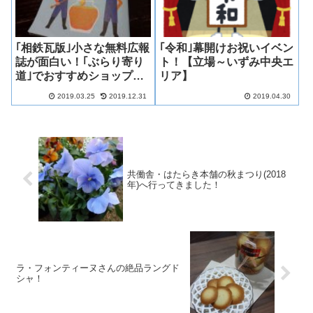
｢相鉄瓦版｣小さな無料広報
｢令和｣幕開けお祝いイベン
誌が面白い！｢ぶらり寄り
ト！【立場～いずみ中央エ
道｣でおすすめショップ情
リア】
報やクーポンも！
2019.03.25
2019.12.31
2019.04.30
共働舎・はたらき本舗の秋まつり(2018
年)へ行ってきました！
ラ・フォンティーヌさんの絶品ラングド
シャ！