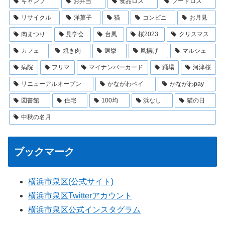
キャンプ
お弁当
食品ロス
フードロス
リサイクル
洋菓子
猫
コンビニ
お月見
肉まつり
見学会
台風
桜2023
クリスマス
カフェ
焼き肉
選挙
凧揚げ
マルシェ
病院
フリマ
マイナンバーカード
踊場
河津桜
リニューアルオープン
かながわペイ
かながわpay
図書館
住宅
100均
浜なし
猫の日
中秋の名月
ブックマーク
横浜市泉区(公式サイト)
横浜市泉区Twitterアカウント
横浜市泉区公式インスタグラム