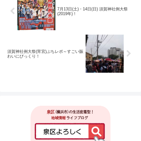
7月13日(土)・14日(日) 須賀神社例大祭
(2019年)！
須賀神社例大祭(宵宮)ぷちレポ～すごい賑
わいにびっくり！