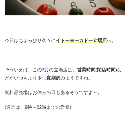
今日はちょっぴり久々に
イトーヨーカドー立場店
へ。
そういえば、この
7月
の立場店は、
営業時間
(
閉店時間
)な
どがいつもより少し
変則的
のようですね。
食料品売場はお休みの日もあるそうですよ～。
(通常は、9時～22時までの営業)