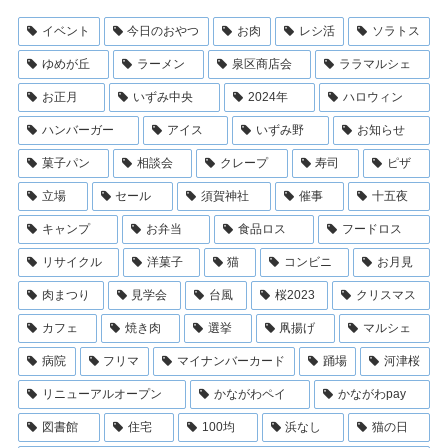
イベント
今日のおやつ
お肉
レシ活
ソラトス
ゆめが丘
ラーメン
泉区商店会
ララマルシェ
お正月
いずみ中央
2024年
ハロウィン
ハンバーガー
アイス
いずみ野
お知らせ
菓子パン
相談会
クレープ
寿司
ピザ
立場
セール
須賀神社
催事
十五夜
キャンプ
お弁当
食品ロス
フードロス
リサイクル
洋菓子
猫
コンビニ
お月見
肉まつり
見学会
台風
桜2023
クリスマス
カフェ
焼き肉
選挙
凧揚げ
マルシェ
病院
フリマ
マイナンバーカード
踊場
河津桜
リニューアルオープン
かながわペイ
かながわpay
図書館
住宅
100均
浜なし
猫の日