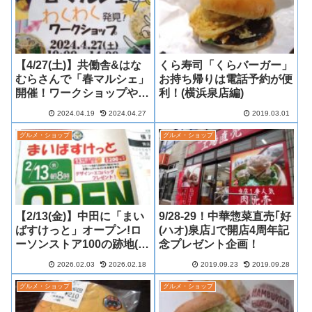
【4/27(土)】共働舎&はな
くら寿司「くらバーガー」
むらさんで「春マルシェ」
お持ち帰りは電話予約が便
開催！ワークショップや食
利！(横浜泉店編)
の企画満載！
2024.04.19
2024.04.27
2019.03.01
グルメ・ショップ
グルメ・ショップ
【2/13(金)】中田に「まい
9/28-29！中華惣菜直売｢好
ばすけっと」オープン!ロ
(ハオ)泉店｣で開店4周年記
ーソンストア100の跡地(オ
念プレゼント企画！
ープニングセール情報追
2026.02.03
2026.02.18
2019.09.23
2019.09.28
加)
グルメ・ショップ
グルメ・ショップ