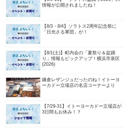
情報が公開されましたね！
【8/3・8/4】ソラトス2周年記念祭に
「日光さる軍団」が！
【8/1(土)】町内会の「夏祭り＆盆踊
り」情報もピックアップ！横浜市泉区
(2026)
鎌倉レザンジュだったのね！イトーヨ
ーカドー立場店の名店コーナーより
【7/29-31】イトーヨーカドー立場店が
3日間もお休み！？