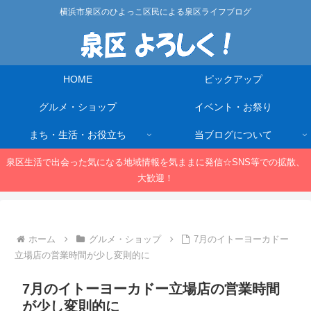
横浜市泉区のひよっこ区民による泉区ライフブログ
HOME
ピックアップ
グルメ・ショップ
イベント・お祭り
まち・生活・お役立ち
当ブログについて
泉区生活で出会った気になる地域情報を気ままに発信☆SNS等での拡散、
大歓迎！
ホーム
グルメ・ショップ
7月のイトーヨーカドー
立場店の営業時間が少し変則的に
7月のイトーヨーカドー立場店の営業時間
が少し変則的に