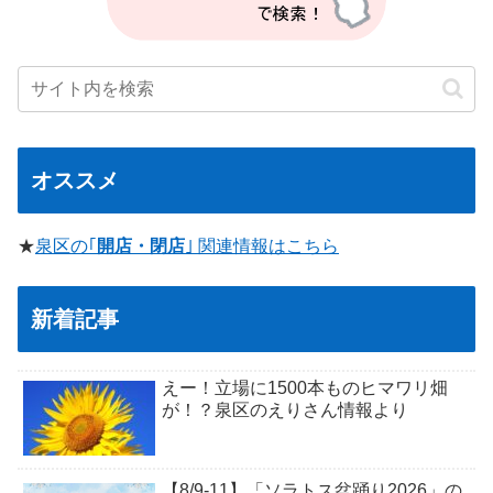
オススメ
★
泉区の｢
開店・閉店
｣ 関連情報はこちら
新着記事
えー！立場に1500本ものヒマワリ畑
が！？泉区のえりさん情報より
【8/9-11】「ソラトス盆踊り2026」の