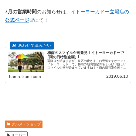
7月の営業時間
のお知らせは、
イトーヨーカドー立場店の
公式ページ
にて！
梅雨のスマイル企画発見！イトーヨーカドーで
｢雨の日特別企画｣！
雨降りが続きますが、泉区の皆さま、お元気ですかー？！
イトーヨーカドーで、梅雨の期間限定のちょっぴり嬉しい
スマイル企画が始まっていますね！＜雨の日特別企画＞食
料品、衣料品、住まいの品のお買物1回1,000円(税込)以上
で、「雨の日来店感謝10
2019.06.10
hama-izumi.com
グルメ・ショップ
スーパー