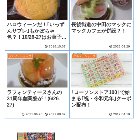
ハロウィーンだ！｢いっず
長後街道の中田のマックに
んサブレ｣もかぼちゃ
マックカフェが併設？！
色？！10/26-27はお菓子プ
レゼントも！
2019.10.07
2022.08.29
グルメ・ショップ
グルメ・ショップ
ラフォンティーヌさんの
｢ローソンストア100｣で始
31周年創業祭が！(6/26-
まる｢祝・令和元年｣クーポ
27)
ン配布！
2021.06.26
2021.08.09
2019.04.19