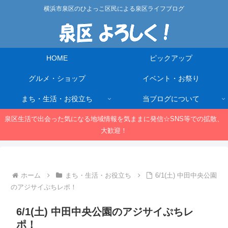
横浜市泉区のひよっこ区民による泉区ライフブログ
HOME
ピックアップ
グルメ・ショップ
イベント・お祭り
まち・生活・お役立ち
当ブログについて
泉区生活で出会った気になる地域情報を気ままに発信☆SNS等での拡散、
大歓迎！
ホーム
まち・生活・お役立ち
6/1(土) 中田中央公園
のアジサイぷちレポ！
6/1(土) 中田中央公園のアジサイぷちレ
ポ！