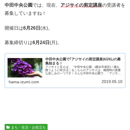
中田中央公園
では、現在、
アジサイの剪定講座
の受講者を
募集していますね！
開催日は
6月26日
(水)。
募集締切りは
6月24日
(月)。
中田中央公園で｢アジサイの剪定講座(6/26)｣の募
集始まる！
アジサイと言えば、「中田中央公園」(横浜市泉区)！園を
囲うように咲きほこるこちらのアジサイは、梅雨時の貴重
な楽しみの一つです！そんな中田中央公園で、「アジサイ
の剪定講座」が行われるそうですよ！日 時：2019年6月
26日(水) 10時～(1
2019.05.10
hama-izumi.com
まち・生活・お役立ち