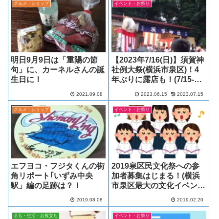
グルメ・ショップ
イベント・お祭り
明日9月9日は「重陽の節
【2023年7/16(日)】須賀神
句」に、カーネルさんの誕
社例大祭(横浜市泉区)！4
生日に！
年ぶりに露店も！(7/15-16
の2日間) ★公式サイトに
2021.09.08
2023.06.15
2023.07.15
露店出店時間の目安も！
グルメ・ショップ
イベント・お祭り
エフヨコ・フジタくんの街
2019泉区民文化祭への参
角リポート｢いずみ中央
加者募集はじまる！(横浜
駅」編の足跡は？！
市泉区最大の文化イベン
ト！)
2019.08.08
2019.02.20
まち・生活・お役立ち
イベント・お祭り