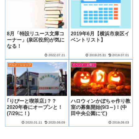
8月「特設リユース文庫コ
2019年6月【横浜市泉区イ
ーナー」(泉区役所)が気に
ベントリスト】
なる！
2022.07.21
2019.05.31
2019.07.01
グルメ・ショップ
イベント・お祭り
｢りぴーと喫茶店｣？？
ハロウィンかぼちゃ作り教
2020年春にオープンと！
室の募集開始(9/3～)！(中
(7/29に！)
田中央公園にて)
2020.01.11
2020.08.09
2019.09.03