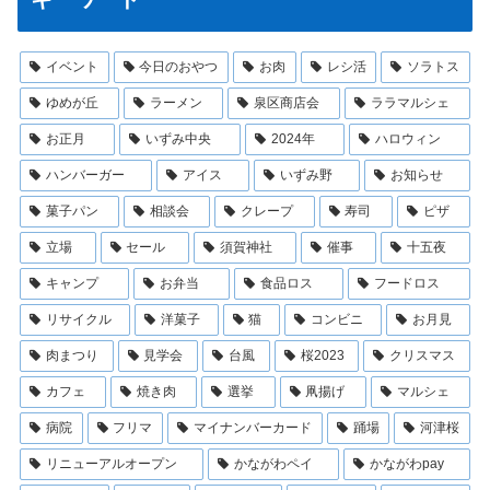
イベント
今日のおやつ
お肉
レシ活
ソラトス
ゆめが丘
ラーメン
泉区商店会
ララマルシェ
お正月
いずみ中央
2024年
ハロウィン
ハンバーガー
アイス
いずみ野
お知らせ
菓子パン
相談会
クレープ
寿司
ピザ
立場
セール
須賀神社
催事
十五夜
キャンプ
お弁当
食品ロス
フードロス
リサイクル
洋菓子
猫
コンビニ
お月見
肉まつり
見学会
台風
桜2023
クリスマス
カフェ
焼き肉
選挙
凧揚げ
マルシェ
病院
フリマ
マイナンバーカード
踊場
河津桜
リニューアルオープン
かながわペイ
かながわpay