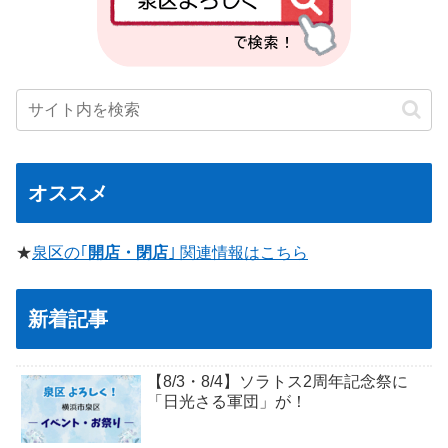
オススメ
★
泉区の｢
開店・閉店
｣ 関連情報はこちら
新着記事
【8/3・8/4】ソラトス2周年記念祭に
「日光さる軍団」が！