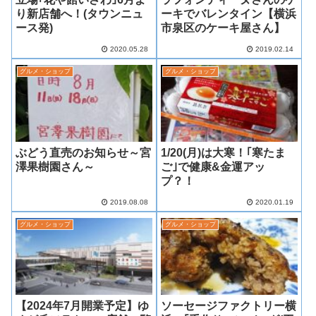
り新店舗へ！(タウンニュ
ーキでバレンタイン【横浜
ース発)
市泉区のケーキ屋さん】
2020.05.28
2019.02.14
グルメ・ショップ
グルメ・ショップ
ぶどう直売のお知らせ～宮
1/20(月)は大寒！｢寒たま
澤果樹園さん～
ご｣で健康&金運アッ
プ？！
2019.08.08
2020.01.19
グルメ・ショップ
グルメ・ショップ
【2024年7月開業予定】ゆ
ソーセージファクトリー横