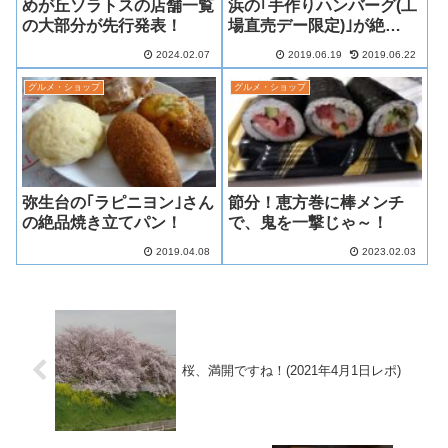
めが丘ソラトスの店舗一覧
浜の｢手作りハンバーグ(工
の大部分が先行発表！
場直売デー限定)｣が絶
品！！
2024.02.07
2019.06.19
2019.06.22
グルメ・ショップ
グルメ・ショップ
弥生台の｢ラピニヨン｣さん
節分！恵方巻に棒メンチ
の絶品焼き立てパン！
で、鬼を一撃じゃ～！
2019.04.08
2023.02.03
桜、満開ですね！(2021年4月1日レポ)