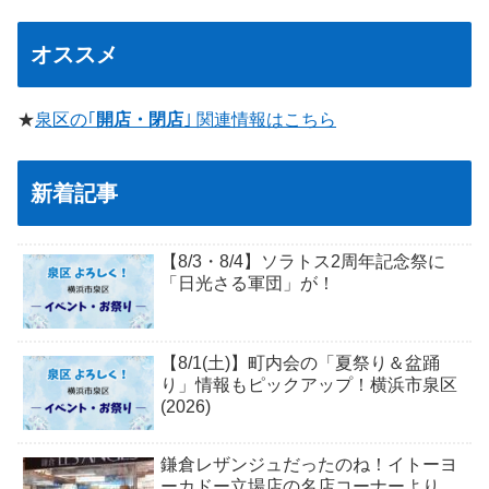
オススメ
★
泉区の｢
開店・閉店
｣ 関連情報はこちら
新着記事
【8/3・8/4】ソラトス2周年記念祭に
「日光さる軍団」が！
【8/1(土)】町内会の「夏祭り＆盆踊
り」情報もピックアップ！横浜市泉区
(2026)
鎌倉レザンジュだったのね！イトーヨ
ーカドー立場店の名店コーナーより