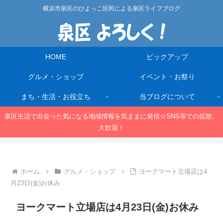
横浜市泉区のひよっこ区民による泉区ライフブログ
HOME
ピックアップ
グルメ・ショップ
イベント・お祭り
まち・生活・お役立ち
当ブログについて
泉区生活で出会った気になる地域情報を気ままに発信☆SNS等での拡散、
大歓迎！
ホーム
グルメ・ショップ
ヨークマート立場店は4
月23日(金)お休み
ヨークマート立場店は4月23日(金)お休み