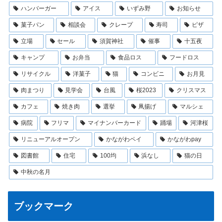
ハンバーガー
アイス
いずみ野
お知らせ
菓子パン
相談会
クレープ
寿司
ピザ
立場
セール
須賀神社
催事
十五夜
キャンプ
お弁当
食品ロス
フードロス
リサイクル
洋菓子
猫
コンビニ
お月見
肉まつり
見学会
台風
桜2023
クリスマス
カフェ
焼き肉
選挙
凧揚げ
マルシェ
病院
フリマ
マイナンバーカード
踊場
河津桜
リニューアルオープン
かながわペイ
かながわpay
図書館
住宅
100均
浜なし
猫の日
中秋の名月
ブックマーク