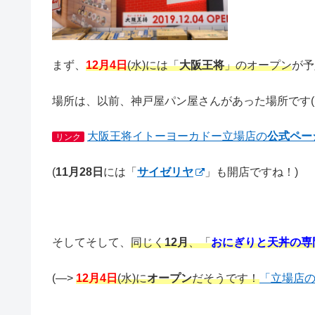
まず、
12月4日
(水)には「
大阪王将
」のオープン
が予
場所は、以前、神戸屋パン屋さんがあった場所です(
大阪王将イトーヨーカドー立場店の
公式ペー
リンク
(
11月28日
には「
サイゼリヤ
」も開店ですね！)
そしてそして、
同じく
12月
、「
おにぎりと天丼
の専
(—>
12月4日
(水)に
オープン
だそうです！
「立場店