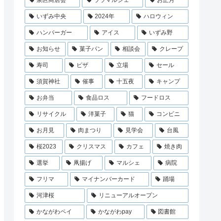
泉区商店会
ララマルシェ
お正月
いずみ中央
2024年
ハロウィン
ハンバーガー
アイス
いずみ野
お知らせ
菓子パン
相談会
クレープ
寿司
ピザ
立場
セール
須賀神社
催事
十五夜
キャンプ
お弁当
食品ロス
フードロス
リサイクル
洋菓子
猫
コンビニ
お月見
肉まつり
見学会
台風
桜2023
クリスマス
カフェ
焼き肉
選挙
凧揚げ
マルシェ
病院
フリマ
マイナンバーカード
踊場
河津桜
リニューアルオープン
かながわペイ
かながわpay
図書館