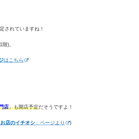
定されていますね！
1階)。
ジ
はこちら
門店
」も開店予定
だそうですよ！
の
お店のイチオシ
」ページより
)