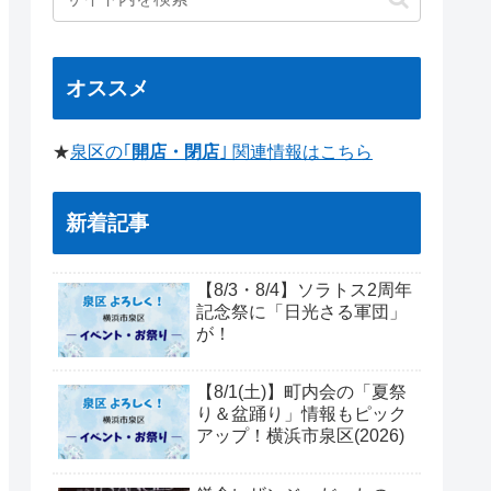
オススメ
★
泉区の｢
開店・閉店
｣ 関連情報はこちら
新着記事
【8/3・8/4】ソラトス2周年
記念祭に「日光さる軍団」
が！
【8/1(土)】町内会の「夏祭
り＆盆踊り」情報もピック
アップ！横浜市泉区(2026)