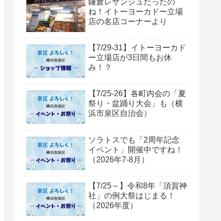
鎌倉レザンジュだったの
ね！イトーヨーカドー立場
店の名店コーナーより
【7/29-31】イトーヨーカド
ー立場店が3日間もお休
み！？
【7/25-26】各町内会の「夏
祭り・盆踊り大会」も（横
浜市泉区自治会）
ソラトスでも「2周年記念
イベント」開催中ですね！
（2026年7-8月）
【7/25～】令和8年「須賀神
社」の例大祭はじまる！
（2026年度）