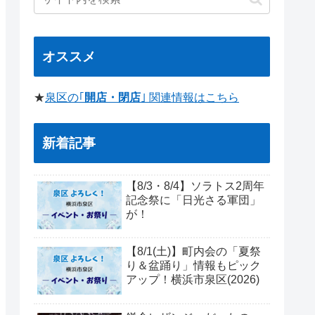
オススメ
★
泉区の｢
開店・閉店
｣ 関連情報はこちら
新着記事
【8/3・8/4】ソラトス2周年
記念祭に「日光さる軍団」
が！
【8/1(土)】町内会の「夏祭
り＆盆踊り」情報もピック
アップ！横浜市泉区(2026)