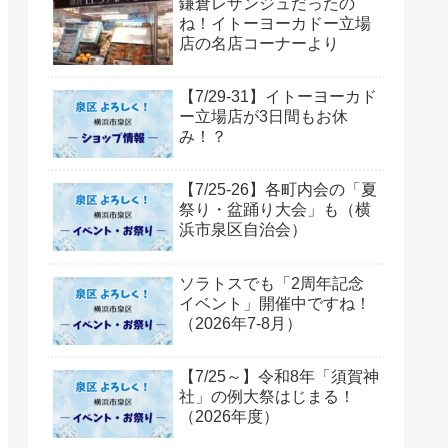
鎌倉レザンジュだったの
ね！イトーヨーカドー立場
店の名店コーナーより
【7/29-31】イトーヨーカド
ー立場店が3日間もお休
み！？
【7/25-26】各町内会の「夏
祭り・盆踊り大会」も（横
浜市泉区自治会）
ソラトスでも「2周年記念
イベント」開催中ですね！
（2026年7-8月）
【7/25～】令和8年「須賀神
社」の例大祭はじまる！
（2026年度）