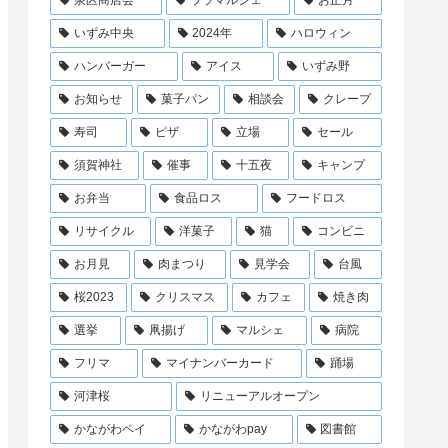
泉区商店会
ララマルシェ
お正月
いずみ中央
2024年
ハロウィン
ハンバーガー
アイス
いずみ野
お知らせ
菓子パン
相談会
クレープ
寿司
ピザ
立場
セール
須賀神社
催事
十五夜
キャンプ
お弁当
食品ロス
フードロス
リサイクル
洋菓子
猫
コンビニ
お月見
肉まつり
見学会
台風
桜2023
クリスマス
カフェ
焼き肉
選挙
凧揚げ
マルシェ
病院
フリマ
マイナンバーカード
踊場
河津桜
リニューアルオープン
かながわペイ
かながわpay
図書館