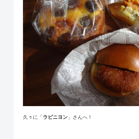
久々に「
ラピニヨン
」さんへ！