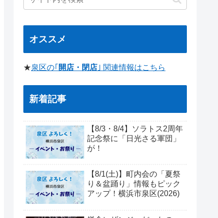
オススメ
★
泉区の｢
開店・閉店
｣ 関連情報はこちら
新着記事
【8/3・8/4】ソラトス2周年
記念祭に「日光さる軍団」
が！
【8/1(土)】町内会の「夏祭
り＆盆踊り」情報もピック
アップ！横浜市泉区(2026)