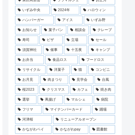
泉区商店会
ララマルシェ
お正月
いずみ中央
2024年
ハロウィン
ハンバーガー
アイス
いずみ野
お知らせ
菓子パン
相談会
クレープ
寿司
ピザ
立場
セール
須賀神社
催事
十五夜
キャンプ
お弁当
食品ロス
フードロス
リサイクル
洋菓子
猫
コンビニ
お月見
肉まつり
見学会
台風
桜2023
クリスマス
カフェ
焼き肉
選挙
凧揚げ
マルシェ
病院
フリマ
マイナンバーカード
踊場
河津桜
リニューアルオープン
かながわペイ
かながわpay
図書館