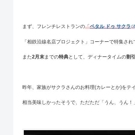
まず、フレンチレストランの
「
ペタル ドゥ サクラ
「相鉄沿線名店プロジェクト」コーナーで特集され
また
2月末
までの
特典
として、ディナータイムの
割
昨年、家族がサクラさんのお料理(カレーとか)をテ
相当美味しかったそうで、ただただ「うん、うん！」と