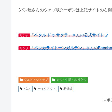
(パン屋さんのウェブ版クーポンは上記サイトの右側
「
ペタル ドゥ サクラ
」さんの
公式サイト
リンク
「
ベッカライトーンガルテン
」さんの
Faceb
リンク
グルメ・ショップ
まち・生活・お役立ち
パン
テイクアウト
相鉄線
スポ