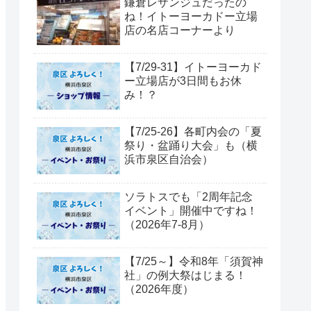
鎌倉レザンジュだったの
ね！イトーヨーカドー立場
店の名店コーナーより
【7/29-31】イトーヨーカド
ー立場店が3日間もお休
み！？
【7/25-26】各町内会の「夏
祭り・盆踊り大会」も（横
浜市泉区自治会）
ソラトスでも「2周年記念
イベント」開催中ですね！
（2026年7-8月）
【7/25～】令和8年「須賀神
社」の例大祭はじまる！
（2026年度）