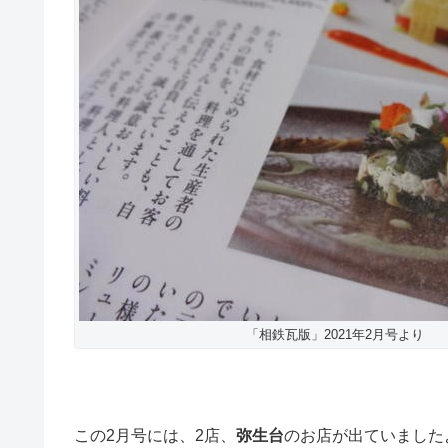
「相鉄瓦版」2021年2月号より
この2月号には、2店、
弥生台
のお店が出ていました