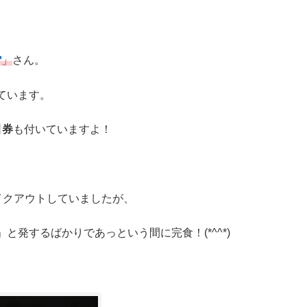
」
さん。
ています。
引券
も付いていますよ！
イクアウトしていましたが、
発するばかりであっという間に完食！(*^^*)