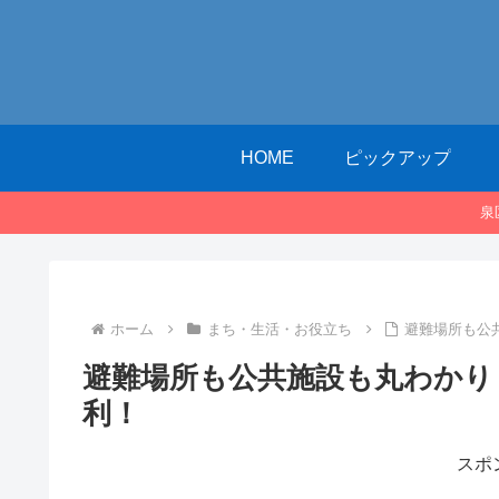
HOME
ピックアップ
泉
ホーム
まち・生活・お役立ち
避難場所も公
避難場所も公共施設も丸わかり
利！
スポ