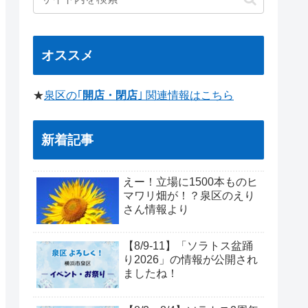
オススメ
★
泉区の｢
開店・閉店
｣ 関連情報はこちら
新着記事
えー！立場に1500本ものヒ
マワリ畑が！？泉区のえり
さん情報より
【8/9-11】「ソラトス盆踊
り2026」の情報が公開され
ましたね！