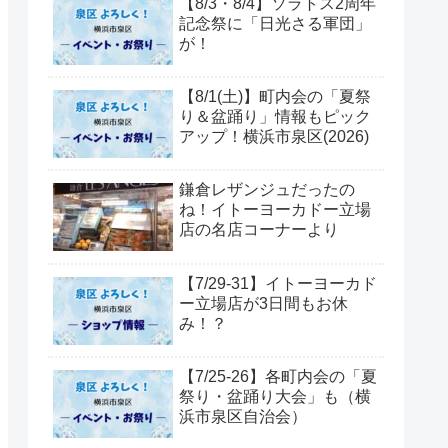
【8/3・8/4】ソラトス2周年
記念祭に「日光さる軍団」
が！
【8/1(土)】町内会の「夏祭
り＆盆踊り」情報もピック
アップ！横浜市泉区(2026)
鎌倉レザンジュだったの
ね！イトーヨーカドー立場
店の名店コーナーより
【7/29-31】イトーヨーカド
ー立場店が3日間もお休
み！？
【7/25-26】各町内会の「夏
祭り・盆踊り大会」も（横
浜市泉区自治会）