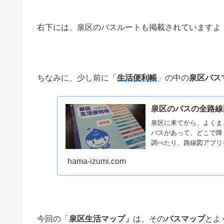
右下には、泉区のバスルートも掲載されていますよ
ちなみに、少し前に「
生活便利帳
」の中の
泉区バス
泉区のバスの全路線
泉区に来てから、よくま
バスがあって、どこで降
調べたり、路線図アプリ
めない
hama-izumi.com
今回の「
泉区生活マップ」
は、その
バスマップ
とよ