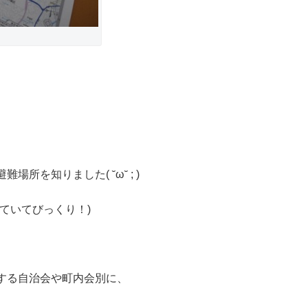
を知りました( ˘ω˘ ; )
ていてびっくり！)
する自治会や町内会別に、