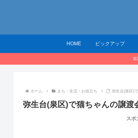
HOME
ピックアップ
泉
ホーム
まち・生活・お役立ち
弥生台(泉区
弥生台(泉区)で猫ちゃんの譲渡
スポ