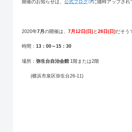
開催のお知らせは、
公式ブログ
に随時アップされ
2020年
7月
の開催は、
7月12日(日)
と
26日(日)
だそう
時間：
13：00～15：30
場所：
弥生台自治会館
1階または2階
(横浜市泉区弥生台26-11)