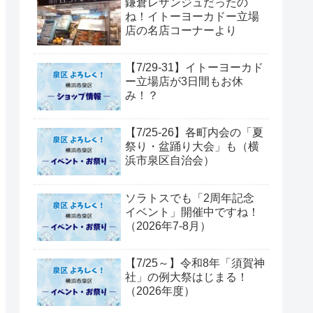
鎌倉レザンジュだったの
ね！イトーヨーカドー立場
店の名店コーナーより
【7/29-31】イトーヨーカド
ー立場店が3日間もお休
み！？
【7/25-26】各町内会の「夏
祭り・盆踊り大会」も（横
浜市泉区自治会）
ソラトスでも「2周年記念
イベント」開催中ですね！
（2026年7-8月）
【7/25～】令和8年「須賀神
社」の例大祭はじまる！
（2026年度）