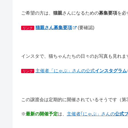
ご希望の方は、
猫親
さんになるための
募集要項
を必
猫親さん募集要項
(要確認)
リンク
インスタで、猫ちゃんたちの日々のお写真も見れま
主催者「にゃぶ」さんの公式
インスタグラム
リンク
この譲渡会は定期的に開催されているそうです（第3日
※
最新の開催予定
は、
主催者｢にゃぶ」さんの
公式