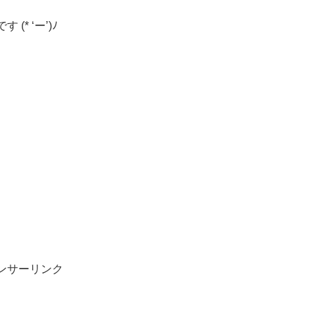
* ‘ー’)ﾉ
。
ンサーリンク