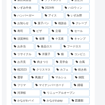
泉区商店会
ララマルシェ
お正月
いずみ中央
2024年
ハロウィン
ハンバーガー
アイス
いずみ野
お知らせ
菓子パン
相談会
クレープ
寿司
ピザ
立場
セール
須賀神社
催事
十五夜
キャンプ
お弁当
食品ロス
フードロス
リサイクル
洋菓子
猫
コンビニ
お月見
肉まつり
見学会
台風
桜2023
クリスマス
カフェ
焼き肉
選挙
凧揚げ
マルシェ
病院
フリマ
マイナンバーカード
踊場
河津桜
リニューアルオープン
かながわペイ
かながわpay
図書館