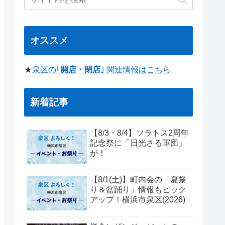
オススメ
★
泉区の｢
開店・閉店
｣ 関連情報はこちら
新着記事
【8/3・8/4】ソラトス2周年
記念祭に「日光さる軍団」
が！
【8/1(土)】町内会の「夏祭
り＆盆踊り」情報もピック
アップ！横浜市泉区(2026)