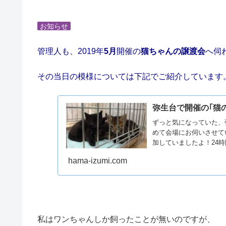
お知らせ
管理人も、2019年
5月
開催の
猫ちゃんの譲渡会
へ伺
その当日の模様については下記でご紹介しています
弥生台で開催の｢猫
ずっと気になっていた、
めて会場にお伺いさせて
加していましたよ！24
hama-izumi.com
私はワンちゃんしか飼ったことが無いのですが、