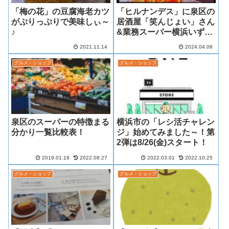
「梅の花」の豆腐海老カツ
「ヒルナンデス」に泉区の
がぷりっぷりで美味しぃ～
居酒屋「笑んじょい」さん
♪
&業務スーパー横浜いずみ
店が登場！(4/8放送)
2021.11.14
2024.04.08
グルメ・ショップ
グルメ・ショップ
泉区のスーパーの特徴まる
横浜市の「レシ活チャレン
分かり一覧比較表！
ジ」始めてみました～！第
2弾は8/26(金)スタート！
2019.01.18
2022.08.27
2022.03.01
2022.10.25
グルメ・ショップ
グルメ・ショップ