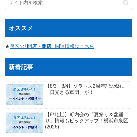
オススメ
★
泉区の｢
開店・閉店
｣ 関連情報はこちら
新着記事
【8/3・8/4】ソラトス2周年記念祭に
「日光さる軍団」が！
【8/1(土)】町内会の「夏祭り＆盆踊
り」情報もピックアップ！横浜市泉区
(2026)