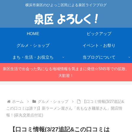
横浜市泉区のひよっこ区民による泉区ライフブログ
HOME
ピックアップ
グルメ・ショップ
イベント・お祭り
まち・生活・お役立ち
当ブログについて
泉区生活で出会った気になる地域情報を気ままに発信☆SNS等での拡散、
大歓迎！
ホーム
グルメ・ショップ
【口コミ情報(3/27追記&
この口コミは誰？)】新ラーメン屋さん「名もなき麺屋さん」開店情
報！(萩丸交差点付近)
【口コミ情報(3/27追記&この口コミは