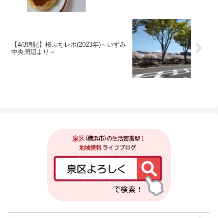
【4/3追記】桜ぷちレポ(2023年)～いずみ
中央周辺より～