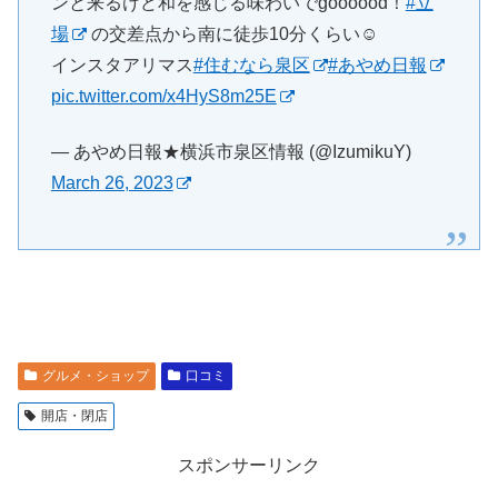
ンと来るけど和を感じる味わいでgoooood！
#立
場
の交差点から南に徒歩10分くらい☺️
インスタアリマス
#住むなら泉区
#あやめ日報
pic.twitter.com/x4HyS8m25E
— あやめ日報★横浜市泉区情報 (@IzumikuY)
March 26, 2023
グルメ・ショップ
口コミ
開店・閉店
スポンサーリンク