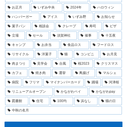
お正月
いずみ中央
2024年
ハロウィン
ハンバーガー
アイス
いずみ野
お知らせ
菓子パン
相談会
クレープ
寿司
ピザ
立場
セール
須賀神社
催事
十五夜
キャンプ
お弁当
食品ロス
フードロス
リサイクル
洋菓子
猫
コンビニ
お月見
肉まつり
見学会
台風
桜2023
クリスマス
カフェ
焼き肉
選挙
凧揚げ
マルシェ
病院
フリマ
マイナンバーカード
踊場
河津桜
リニューアルオープン
かながわペイ
かながわpay
図書館
住宅
100均
浜なし
猫の日
中秋の名月