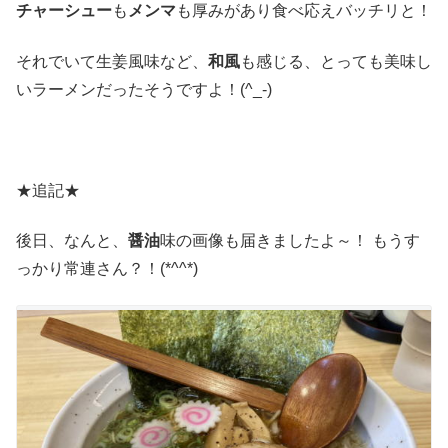
チャーシュー
も
メンマ
も厚みがあり食べ応えバッチリと！
それでいて生姜風味など、
和風
も感じる、とっても美味し
いラーメンだったそうですよ！(^_-)
★追記★
後日、なんと、
醤油
味の画像も届きましたよ～！ もうす
っかり常連さん？！(*^^*)