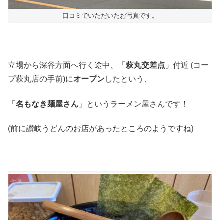
口コミでいただいたお写真です。
立場から深谷方面へ行く途中、「
萩丸交差点
」付近 (コー
プ萩丸店の手前)に
オープン
したという、
「
名もなき麺屋さん
」というラーメン屋さんです！
(前に讃岐うどんのお店があったところのようですね)