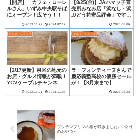
【開店】「カフェ・ローレ
【8/25(金)】JAハマッ子直
ルさん」いずみ中央駅そば
売所みなみ店「浜なし・浜
にオープン！広そう！！
ぶどう持寄品評会」ですっ
て！3年ぶりに展示&即売
2023.11.22
2024.02.17
2023.08.06
も！
グルメ・ショップ
グルメ・ショップ
【2/17更新】泉区の地元の
ラ・フォンティーヌさんで
お店・グルメ情報が満載！
慶応義塾高校の優勝セール
YCVケーブルチャンネル
が！【8月末まで】
番組の公式YouTubeをチ
2022.11.21
2024.11.03
2023.08.24
ェック！
プッチンプリンの桜が咲きました♪～今日
のおやつ～