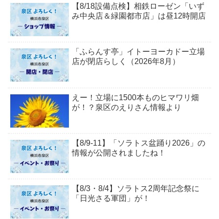
【8/18設備点検】相鉄ローゼン「いず
み中央店＆緑園都市店」は昼12時開店
「ふらんす亭」イトーヨーカドー立場
店が閉店らしく（2026年8月）
えー！立場に1500本ものヒマワリ畑
が！？泉区のえりさん情報より
【8/9-11】「ソラトス盆踊り2026」の
情報が公開されましたね！
【8/3・8/4】ソラトス2周年記念祭に
「日光さる軍団」が！