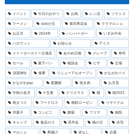
イベント
今日のおやつ
お肉
レシ活
ソラトス
ラーメン
ゆめが丘
泉区商店会
ララマルシェ
お正月
2024年
ハンバーガー
いずみ中央
ハロウィン
お知らせ
アイス
イトーヨーカドー立場店
あやめ日報
クレープ
寿司
セール
菓子パン
相談会
ピザ
立場
須賀神社
催事
リニューアルオープン
かながわペイ
かながわpay
図書館
焼き肉
お月見
中秋の名月
十五夜
クリスマス
猫
桜2023
肉まつり
フードロス
相鉄ローゼン
リサイクル
洋菓子
コンビニ
踊場
フリマ
病院
キャンプ
食品ロス
見学会
猫の日
住宅
マルシェ
凧揚げ
浜なし
台風