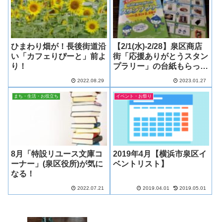
ひまわり畑が！長後街道沿
【2/1(水)-2/28】泉区商店
い「カフェりぴーと」前よ
街「応援ありがとうスタン
り！
プラリー」の台紙もらって
きました！
2022.08.29
2023.01.27
まち・生活・お役立ち
イベント・お祭り
8月「特設リユース文庫コ
2019年4月【横浜市泉区イ
ーナー」(泉区役所)が気に
ベントリスト】
なる！
2022.07.21
2019.04.01
2019.05.01