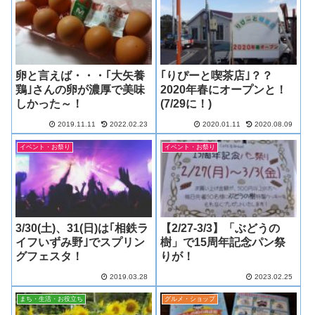
卵と言えば・・・｢大矢養
｢りぴーと喫茶店｣？？
鶏｣さんの卵が濃厚で美味
2020年春にオープンと！
しかった～！
(7/29に！)
2019.11.11
2022.02.23
2020.01.11
2020.08.09
イベント・お祭り
イベント・お祭り
3/30(土)、31(日)は｢相鉄ラ
【2/27-3/3】「ぶどうの
イフいずみ野｣でスプリン
樹」で15周年記念パン祭
グフェスタ！
りが！
2019.03.28
2023.02.25
まち・生活・お役立ち
グルメ・ショップ