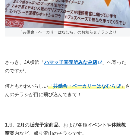
「共働舎・ベーカリーはなむら」のお知らせチラシより
さっき、JA横浜「
ハマッ子直売所みなみ店
」へ寄った
のですが、
何ともかわいらしい
「
共働舎・ベーカリーはなむら
」
さ
んのチラシが目に飛び込んできて！
1月
、
2月
の
販売予定商品
、および各種
イベント
や
体験教
室
案内など、盛り沢山のチラシです。