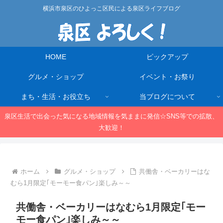
横浜市泉区のひよっこ区民による泉区ライフブログ
HOME
ピックアップ
グルメ・ショップ
イベント・お祭り
まち・生活・お役立ち
当ブログについて
泉区生活で出会った気になる地域情報を気ままに発信☆SNS等での拡散、
大歓迎！
ホーム
グルメ・ショップ
共働舎・ベーカリーはな
むら1月限定｢モーモー食パン｣楽しみ～～
共働舎・ベーカリーはなむら1月限定｢モー
モー食パン｣楽しみ～～