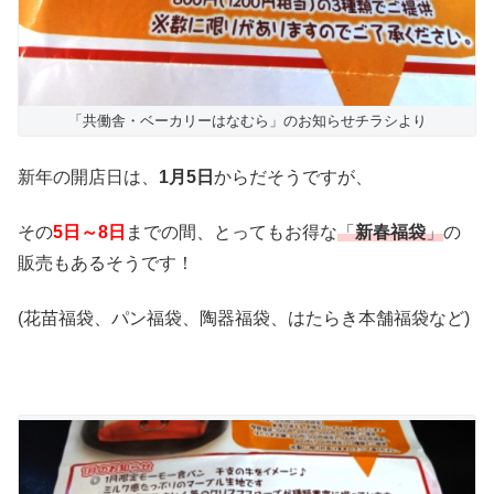
「共働舎・ベーカリーはなむら」のお知らせチラシより
新年の開店日は、
1月5日
からだそうですが、
その
5日～8日
までの間、とってもお得な
「
新春福袋
」
の
販売もあるそうです！
(花苗福袋、パン福袋、陶器福袋、はたらき本舗福袋など)