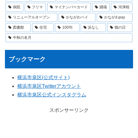
病院
フリマ
マイナンバーカード
踊場
河津桜
リニューアルオープン
かながわペイ
かながわpay
図書館
住宅
100均
浜なし
猫の日
中秋の名月
ブックマーク
横浜市泉区(公式サイト)
横浜市泉区Twitterアカウント
横浜市泉区公式インスタグラム
スポンサーリンク