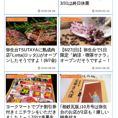
3/31は終日休業
2020.08.28
2020.03.16
グルメ・ショップ
グルメ・ショップ
弥生台TSUTAYAに熟成肉
【8/27(日)】弥生台で1日
店｢Lotta(ロッタ)｣がオープ
限定「納涼・喫茶サクラ」
ンしたそうですよ！(8/7金)
オープンだそうですよ～！
2020.08.09
2023.08.26
グルメ・ショップ
グルメ・ショップ
ヨークマートでプチ割引券
｢相鉄瓦版｣10月号は弥生
付きミニチラシをいただき
台のお店が2店も！嬉しい
ましたよ～！7/2は半夏生
特典付き