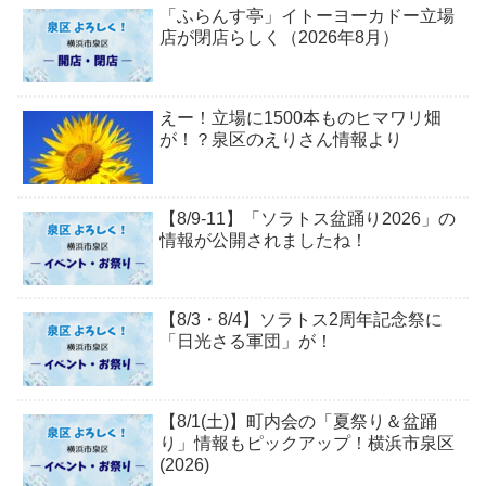
「ふらんす亭」イトーヨーカドー立場
店が閉店らしく（2026年8月）
えー！立場に1500本ものヒマワリ畑
が！？泉区のえりさん情報より
【8/9-11】「ソラトス盆踊り2026」の
情報が公開されましたね！
【8/3・8/4】ソラトス2周年記念祭に
「日光さる軍団」が！
【8/1(土)】町内会の「夏祭り＆盆踊
り」情報もピックアップ！横浜市泉区
(2026)