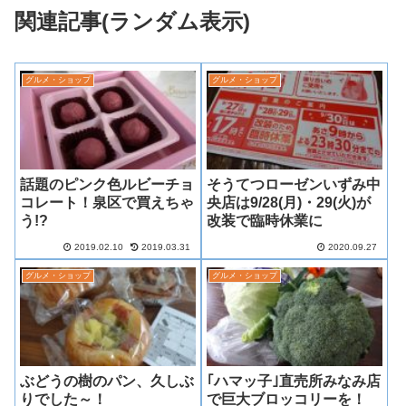
関連記事(ランダム表示)
グルメ・ショップ
グルメ・ショップ
話題のピンク色ルビーチョ
そうてつローゼンいずみ中
コレート！泉区で買えちゃ
央店は9/28(月)・29(火)が
う!?
改装で臨時休業に
2019.02.10
2019.03.31
2020.09.27
グルメ・ショップ
グルメ・ショップ
ぶどうの樹のパン、久しぶ
｢ハマッ子｣直売所みなみ店
りでした～！
で巨大ブロッコリーを！