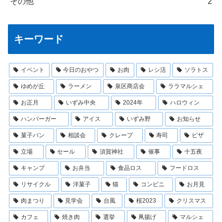
その他
2
キーワード
イベント
今日のおやつ
お肉
レシ活
ソラトス
ゆめが丘
ラーメン
泉区商店会
ララマルシェ
お正月
いずみ中央
2024年
ハロウィン
ハンバーガー
アイス
いずみ野
お知らせ
菓子パン
相談会
クレープ
寿司
ピザ
立場
セール
須賀神社
催事
十五夜
キャンプ
お弁当
食品ロス
フードロス
リサイクル
洋菓子
猫
コンビニ
お月見
肉まつり
見学会
台風
桜2023
クリスマス
カフェ
焼き肉
選挙
凧揚げ
マルシェ