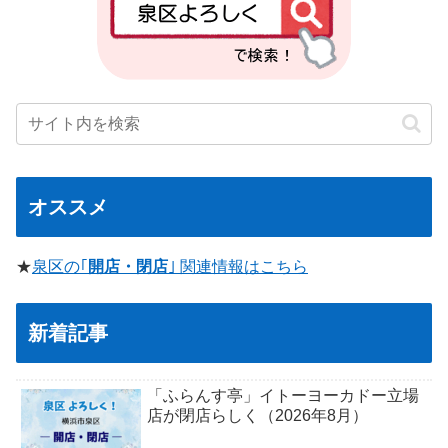
オススメ
★
泉区の｢
開店・閉店
｣ 関連情報はこちら
新着記事
「ふらんす亭」イトーヨーカドー立場
店が閉店らしく（2026年8月）