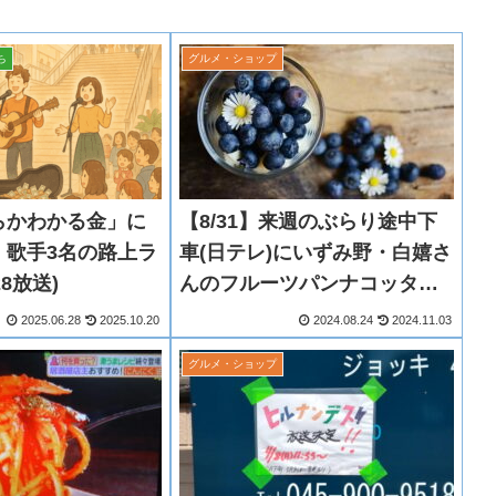
ち
グルメ・ショップ
らかわかる金」に
【8/31】来週のぶらり途中下
！歌手3名の路上ラ
車(日テレ)にいずみ野・白嬉さ
28放送)
んのフルーツパンナコッタ登
場！？
2025.06.28
2025.10.20
2024.08.24
2024.11.03
グルメ・ショップ