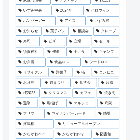
泉区商店会
ララマルシェ
お正月
いずみ中央
2024年
ハロウィン
ハンバーガー
アイス
いずみ野
お知らせ
菓子パン
相談会
クレープ
寿司
ピザ
立場
セール
須賀神社
催事
十五夜
キャンプ
お弁当
食品ロス
フードロス
リサイクル
洋菓子
猫
コンビニ
お月見
肉まつり
見学会
台風
桜2023
クリスマス
カフェ
焼き肉
選挙
凧揚げ
マルシェ
病院
フリマ
マイナンバーカード
踊場
河津桜
リニューアルオープン
かながわペイ
かながわpay
図書館