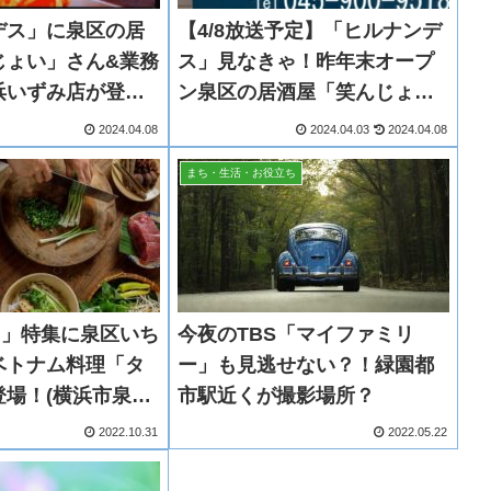
デス」に泉区の居
【4/8放送予定】「ヒルナンデ
じょい」さん&業務
ス」見なきゃ！昨年末オープ
浜いずみ店が登
ン泉区の居酒屋「笑んじょ
)
い」さんが出るらしい。
2024.04.08
2024.04.03
2024.04.08
まち・生活・お役立ち
タ」特集に泉区いち
今夜のTBS「マイファミリ
ベトナム料理「タ
ー」も見逃せない？！緑園都
登場！(横浜市泉区
市駅近くが撮影場所？
2022.10.31
2022.05.22