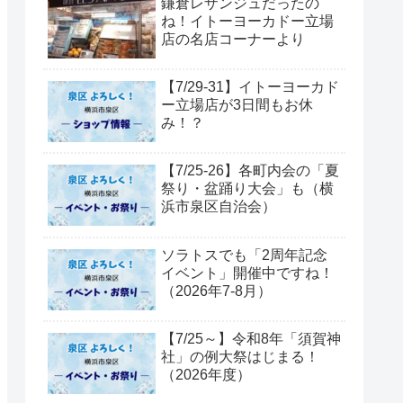
鎌倉レザンジュだったの
ね！イトーヨーカドー立場
店の名店コーナーより
【7/29-31】イトーヨーカド
ー立場店が3日間もお休
み！？
【7/25-26】各町内会の「夏
祭り・盆踊り大会」も（横
浜市泉区自治会）
ソラトスでも「2周年記念
イベント」開催中ですね！
（2026年7-8月）
【7/25～】令和8年「須賀神
社」の例大祭はじまる！
（2026年度）