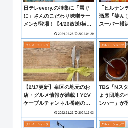
日テレevery.の特集に「雪ぐ
「ヒルナン
に」さんのこだわり味噌ラー
酒屋「笑ん
メンが登場！【4/26放送/横浜
スーパー横
市泉区】
場！(4/8放送
2024.04.26
2024.04.29
グルメ・ショップ
グルメ・ショップ
【2/17更新】泉区の地元のお
TBS「Nス
店・グルメ情報が満載！YCV
ょう団地の
ケーブルチャンネル番組の公
ンハー」が
式YouTubeをチェック！
上飯田町)
2022.11.21
2024.11.03
グルメ・ショップ
グルメ・ショップ