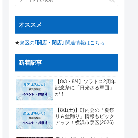
オススメ
★
泉区の｢
開店・閉店
｣ 関連情報はこちら
新着記事
【8/3・8/4】ソラトス2周年
記念祭に「日光さる軍団」
が！
【8/1(土)】町内会の「夏祭
り＆盆踊り」情報もピック
アップ！横浜市泉区(2026)