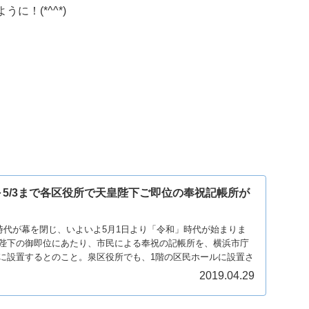
！(*^^*)
～5/3まで各区役所で天皇陛下ご即位の奉祝記帳所が
」時代が幕を閉じ、いよいよ5月1日より「令和」時代が始まりま
陛下の御即位にあたり、市民による奉祝の記帳所を、横浜市庁
に設置するとのこと。泉区役所でも、1階の区民ホールに設置さ
2019.04.29