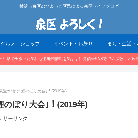
横浜市泉区のひよっこ区民による泉区ライフブログ
グルメ・ショップ
イベント・お祭り
まち・生活・
区生活で出会った気になる地域情報を気ままに発信☆SNS等での拡散、大歓
) 和泉遊水地で｢鯉のぼり大会｣！(2019年)
｢鯉のぼり大会｣！(2019年)
ンサーリンク