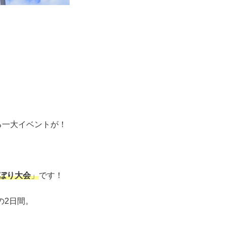
る一大イベントが！
ぼり大会
」
です！
の2日間。