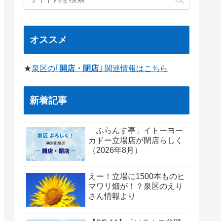
オススメ
★
泉区の｢
開店・閉店
｣ 関連情報はこちら
新着記事
「ふらんす亭」イトーヨー
カドー立場店が閉店らしく
（2026年8月）
えー！立場に1500本ものヒ
マワリ畑が！？泉区のえり
さん情報より