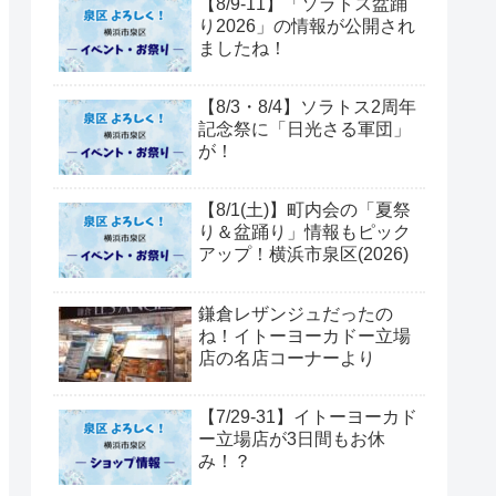
【8/9-11】「ソラトス盆踊
り2026」の情報が公開され
ましたね！
【8/3・8/4】ソラトス2周年
記念祭に「日光さる軍団」
が！
【8/1(土)】町内会の「夏祭
り＆盆踊り」情報もピック
アップ！横浜市泉区(2026)
鎌倉レザンジュだったの
ね！イトーヨーカドー立場
店の名店コーナーより
【7/29-31】イトーヨーカド
ー立場店が3日間もお休
み！？