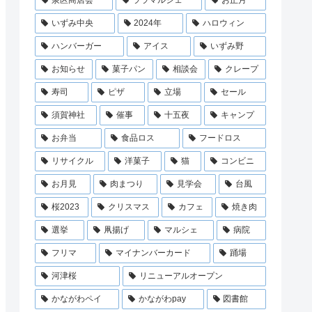
泉区商店会
ララマルシェ
お正月
いずみ中央
2024年
ハロウィン
ハンバーガー
アイス
いずみ野
お知らせ
菓子パン
相談会
クレープ
寿司
ピザ
立場
セール
須賀神社
催事
十五夜
キャンプ
お弁当
食品ロス
フードロス
リサイクル
洋菓子
猫
コンビニ
お月見
肉まつり
見学会
台風
桜2023
クリスマス
カフェ
焼き肉
選挙
凧揚げ
マルシェ
病院
フリマ
マイナンバーカード
踊場
河津桜
リニューアルオープン
かながわペイ
かながわpay
図書館