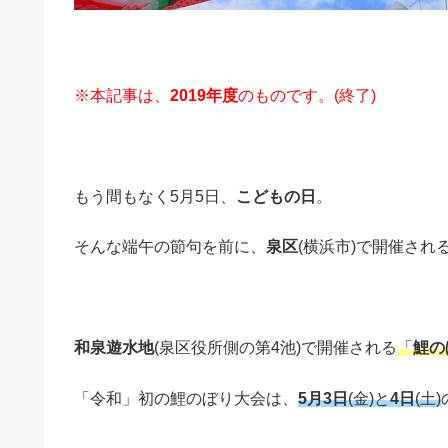
※本記事は、
2019年度
のものです。(終了)
もう間もなく5月5日、
こどもの日
。
そんな端午の節句を前に、
泉区
(横浜市)で開催され
和泉遊水地
(泉区役所側の第4池)で開催される
「
鯉の
「令和」初の鯉のぼり大会は、
5月3日
(金)と
4日
(土)