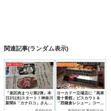
関連記事(ランダム表示)
速報・お知らせ
グルメ・ショップ
「泉区肉まつり第2弾」本
ヨーカドー立場店に「馬車
日2/1(水)スタート！神奈川
道十番館」ビスカウト＆
新聞&「カナロコ」さんに
「西鎌倉レシュー」コーナ
も登場！
ーが！
2023.02.01
2025.07.03
2025.11.10