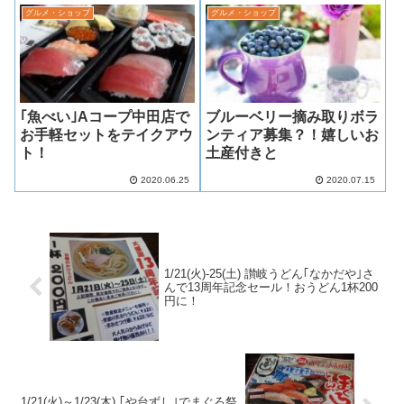
グルメ・ショップ
グルメ・ショップ
｢魚べい｣Aコープ中田店で
ブルーベリー摘み取りボラ
お手軽セットをテイクアウ
ンティア募集？！嬉しいお
ト！
土産付きと
2020.06.25
2020.07.15
1/21(火)-25(土) 讃岐うどん｢なかだや｣さ
んで13周年記念セール！おうどん1杯200
円に！
1/21(火)～1/23(木) ｢や台ずし｣でまぐろ祭