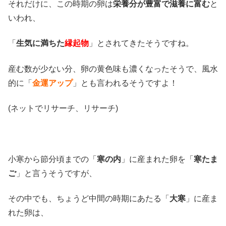
それだけに、この時期の卵は
栄養分が豊富で滋養に富む
と
いわれ、
「
生気に満ちた
縁起物
」とされてきたそうですね。
産む数が少ない分、卵の黄色味も濃くなったそうで、風水
的に「
金運アップ
」とも言われるそうですよ！
(ネットでリサーチ、リサーチ)
小寒から節分頃までの「
寒の内
」に産まれた卵を「
寒たま
ご
」と言うそうですが、
その中でも、ちょうど中間の時期にあたる「
大寒
」に産ま
れた卵は、