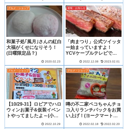
グルメ・ショップ
速報・お知らせ
和菓子処｢風月｣さんの紅白
「肉まつり」公式ツイッタ
大福がくせになりそう！
ー始まっていますよ！
(日曜限定品？)
YCVケーブルテレビでも
放送！(期間限定・見逃し
2020.02.23
2022.12.08
2023.02.01
配信情報も)
グルメ・ショップ
グルメ・ショップ
【10/29-31】ロピアでハロ
噂の不二家ペコちゃんチョ
ウィンお菓子&仮装イベン
コ入りランチパックをお買
トやってましたよ～(小学
い上げ！(ヨークマート立
生以下限定)★
場店にて)
2022.10.29
2022.02.18
2022.02.20