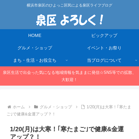
横浜市泉区のひよっこ区民による泉区ライフブログ
HOME
ピックアップ
グルメ・ショップ
イベント・お祭り
まち・生活・お役立ち
当ブログについて
泉区生活で出会った気になる地域情報を気ままに発信☆SNS等での拡散、
大歓迎！
ホーム
グルメ・ショップ
1/20(月)は大寒！｢寒たま
ご｣で健康&金運アップ？！
1/20(月)は大寒！｢寒たまご｣で健康&金運
アップ？！