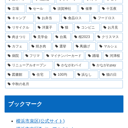
立場
セール
須賀神社
催事
十五夜
キャンプ
お弁当
食品ロス
フードロス
リサイクル
洋菓子
猫
コンビニ
お月見
肉まつり
見学会
台風
桜2023
クリスマス
カフェ
焼き肉
選挙
凧揚げ
マルシェ
病院
フリマ
マイナンバーカード
踊場
河津桜
リニューアルオープン
かながわペイ
かながわpay
図書館
住宅
100均
浜なし
猫の日
中秋の名月
ブックマーク
横浜市泉区(公式サイト)