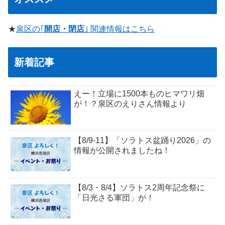
★
泉区の｢
開店・閉店
｣ 関連情報はこちら
新着記事
えー！立場に1500本ものヒマワリ畑
が！？泉区のえりさん情報より
【8/9-11】「ソラトス盆踊り2026」の
情報が公開されましたね！
【8/3・8/4】ソラトス2周年記念祭に
「日光さる軍団」が！