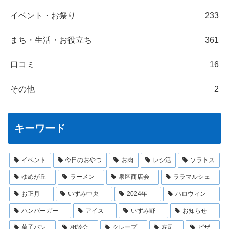
イベント・お祭り
233
まち・生活・お役立ち
361
口コミ
16
その他
2
キーワード
イベント
今日のおやつ
お肉
レシ活
ソラトス
ゆめが丘
ラーメン
泉区商店会
ララマルシェ
お正月
いずみ中央
2024年
ハロウィン
ハンバーガー
アイス
いずみ野
お知らせ
菓子パン
相談会
クレープ
寿司
ピザ