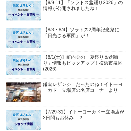
【8/9-11】「ソラトス盆踊り2026」の
情報が公開されましたね！
【8/3・8/4】ソラトス2周年記念祭に
「日光さる軍団」が！
【8/1(土)】町内会の「夏祭り＆盆踊
り」情報もピックアップ！横浜市泉区
(2026)
鎌倉レザンジュだったのね！イトーヨ
ーカドー立場店の名店コーナーより
【7/29-31】イトーヨーカドー立場店が
3日間もお休み！？