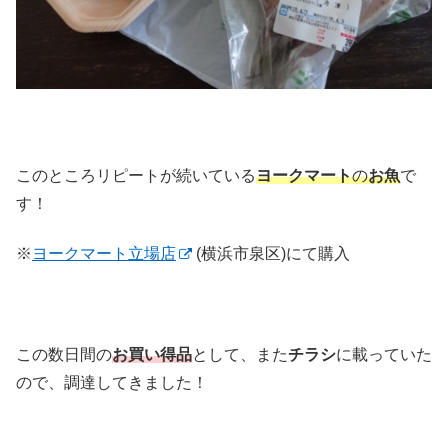
このところリピートが続いている
ヨークマート
の
お魚
で
す！
※
ヨークマート立場店
(横浜市泉区)にて購入
この数日間の
お買い得品
として、また
チラシ
に載っていた
ので、調達してきました！