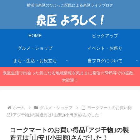
横浜市泉区のひよっこ区民による泉区ライフブログ
HOME
ピックアップ
グルメ・ショップ
イベント・お祭り
まち・生活・お役立ち
当ブログについて
泉区生活で出会った気になる地域情報を気ままに発信☆SNS等での拡散、
大歓迎！
ホーム
グルメ・ショップ
ヨークマートのお買い得
品｢アジ干物｣の製造元は｢山安｣(小田原)さんでした！
ヨークマートのお買い得品｢アジ干物｣の製
造元は｢山安｣(小田原)さんでした！