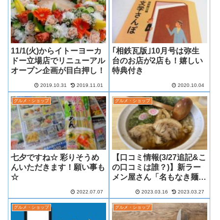
11/1(火)からイトーヨーカ
｢相鉄瓦版｣10月号は弥生
ドー立場店でリニューアル
台のお店が2店も！嬉しい
オープン企画が目白押し！
特典付き
2019.10.31
2019.11.01
2020.10.04
グルメ・ショップ
グルメ・ショップ
七夕ですね☆ 彩りそうめ
【口コミ情報(3/27追記&こ
んいただきます！願い事も
の口コミは誰？)】新ラー
☆
メン屋さん「名もなき麺屋
さん」開店情報！(萩丸交
2022.07.07
2023.03.16
2023.03.27
差点付近)
グルメ・ショップ
グルメ・ショップ