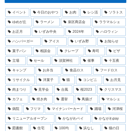
イベント
今日のおやつ
お肉
レシ活
ソラトス
ゆめが丘
ラーメン
泉区商店会
ララマルシェ
お正月
いずみ中央
2024年
ハロウィン
ハンバーガー
アイス
いずみ野
お知らせ
菓子パン
相談会
クレープ
寿司
ピザ
立場
セール
須賀神社
催事
十五夜
キャンプ
お弁当
食品ロス
フードロス
リサイクル
洋菓子
猫
コンビニ
お月見
肉まつり
見学会
台風
桜2023
クリスマス
カフェ
焼き肉
選挙
凧揚げ
マルシェ
病院
フリマ
マイナンバーカード
踊場
河津桜
リニューアルオープン
かながわペイ
かながわpay
図書館
住宅
100均
浜なし
猫の日