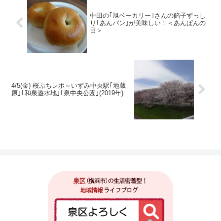
中田の｢旭ベーカリー｣さんの餡子ずっし
り｢あんパン｣が美味しい！＜あんぱんの
日＞
4/5(金) 桜ぷちレポ～いずみ中央駅｢地蔵
原｣｢和泉遊水地｣｢泉中央公園｣(2019年)