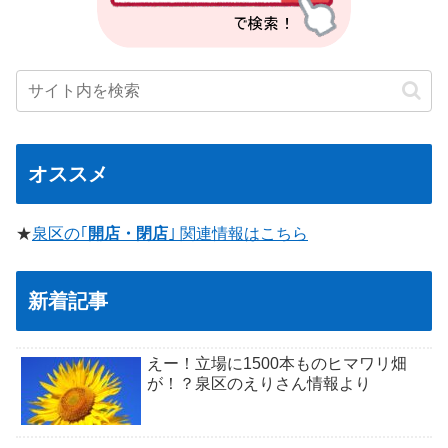
オススメ
★
泉区の｢
開店・閉店
｣ 関連情報はこちら
新着記事
えー！立場に1500本ものヒマワリ畑
が！？泉区のえりさん情報より