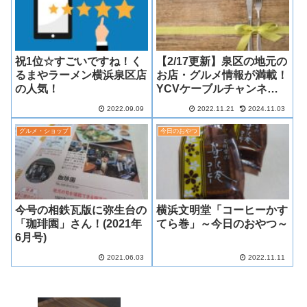
祝1位☆すごいですね！く
【2/17更新】泉区の地元の
るまやラーメン横浜泉区店
お店・グルメ情報が満載！
の人気！
YCVケーブルチャンネル
番組の公式YouTubeをチ
2022.09.09
2022.11.21
2024.11.03
ェック！
グルメ・ショップ
今日のおやつ
今号の相鉄瓦版に弥生台の
横浜文明堂「コーヒーかす
「珈琲園」さん！(2021年
てら巻」～今日のおやつ～
6月号)
2021.06.03
2022.11.11