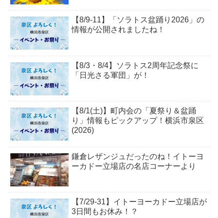
【8/9-11】「ソラトス盆踊り2026」の
情報が公開されましたね！
【8/3・8/4】ソラトス2周年記念祭に
「日光さる軍団」が！
【8/1(土)】町内会の「夏祭り＆盆踊
り」情報もピックアップ！横浜市泉区
(2026)
鎌倉レザンジュだったのね！イトーヨ
ーカドー立場店の名店コーナーより
【7/29-31】イトーヨーカドー立場店が
3日間もお休み！？