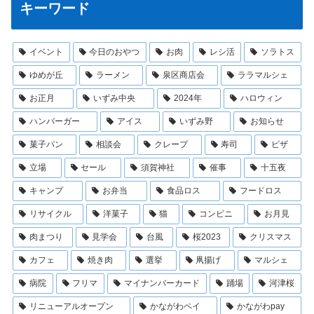
キーワード
イベント
今日のおやつ
お肉
レシ活
ソラトス
ゆめが丘
ラーメン
泉区商店会
ララマルシェ
お正月
いずみ中央
2024年
ハロウィン
ハンバーガー
アイス
いずみ野
お知らせ
菓子パン
相談会
クレープ
寿司
ピザ
立場
セール
須賀神社
催事
十五夜
キャンプ
お弁当
食品ロス
フードロス
リサイクル
洋菓子
猫
コンビニ
お月見
肉まつり
見学会
台風
桜2023
クリスマス
カフェ
焼き肉
選挙
凧揚げ
マルシェ
病院
フリマ
マイナンバーカード
踊場
河津桜
リニューアルオープン
かながわペイ
かながわpay