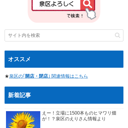
オススメ
★
泉区の｢
開店・閉店
｣ 関連情報はこちら
新着記事
えー！立場に1500本ものヒマワリ畑
が！？泉区のえりさん情報より