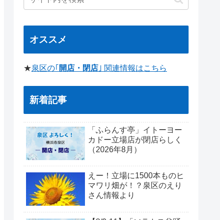
オススメ
★
泉区の｢
開店・閉店
｣ 関連情報はこちら
新着記事
「ふらんす亭」イトーヨー
カドー立場店が閉店らしく
（2026年8月）
えー！立場に1500本ものヒ
マワリ畑が！？泉区のえり
さん情報より