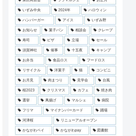
泉区商店会
ララマルシェ
お正月
いずみ中央
2024年
ハロウィン
ハンバーガー
アイス
いずみ野
お知らせ
菓子パン
相談会
クレープ
寿司
ピザ
立場
セール
須賀神社
催事
十五夜
キャンプ
お弁当
食品ロス
フードロス
リサイクル
洋菓子
猫
コンビニ
お月見
肉まつり
見学会
台風
桜2023
クリスマス
カフェ
焼き肉
選挙
凧揚げ
マルシェ
病院
フリマ
マイナンバーカード
踊場
河津桜
リニューアルオープン
かながわペイ
かながわpay
図書館