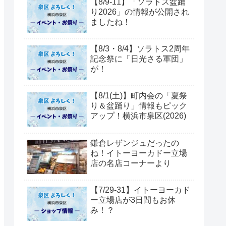
【8/9-11】「ソラトス盆踊
り2026」の情報が公開され
ましたね！
【8/3・8/4】ソラトス2周年
記念祭に「日光さる軍団」
が！
【8/1(土)】町内会の「夏祭
り＆盆踊り」情報もピック
アップ！横浜市泉区(2026)
鎌倉レザンジュだったの
ね！イトーヨーカドー立場
店の名店コーナーより
【7/29-31】イトーヨーカド
ー立場店が3日間もお休
み！？