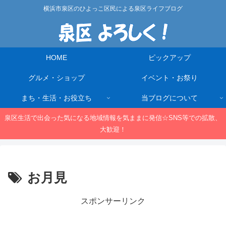
横浜市泉区のひよっこ区民による泉区ライフブログ
HOME
ピックアップ
グルメ・ショップ
イベント・お祭り
まち・生活・お役立ち
当ブログについて
泉区生活で出会った気になる地域情報を気ままに発信☆SNS等での拡散、
大歓迎！
お月見
スポンサーリンク