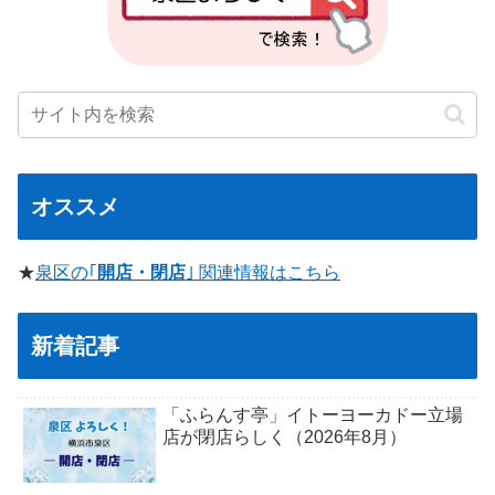
オススメ
★
泉区の｢
開店・閉店
｣ 関連情報はこちら
新着記事
「ふらんす亭」イトーヨーカドー立場
店が閉店らしく（2026年8月）