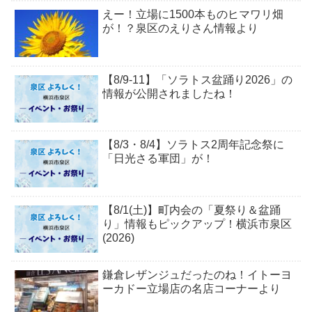
えー！立場に1500本ものヒマワリ畑
が！？泉区のえりさん情報より
【8/9-11】「ソラトス盆踊り2026」の
情報が公開されましたね！
【8/3・8/4】ソラトス2周年記念祭に
「日光さる軍団」が！
【8/1(土)】町内会の「夏祭り＆盆踊
り」情報もピックアップ！横浜市泉区
(2026)
鎌倉レザンジュだったのね！イトーヨ
ーカドー立場店の名店コーナーより