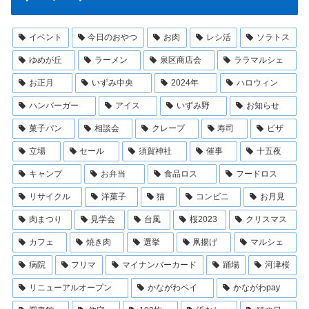
イベント
今日のおやつ
お肉
レシ活
ソラトス
ゆめが丘
ラーメン
泉区商店会
ララマルシェ
お正月
いずみ中央
2024年
ハロウィン
ハンバーガー
アイス
いずみ野
お知らせ
菓子パン
相談会
クレープ
寿司
ピザ
立場
セール
須賀神社
催事
十五夜
キャンプ
お弁当
食品ロス
フードロス
リサイクル
洋菓子
猫
コンビニ
お月見
肉まつり
見学会
台風
桜2023
クリスマス
カフェ
焼き肉
選挙
凧揚げ
マルシェ
病院
フリマ
マイナンバーカード
踊場
河津桜
リニューアルオープン
かながわペイ
かながわpay