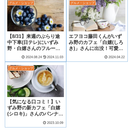
グルメ・ショップ
グルメ・ショップ
【8/31】来週のぶらり途
エフヨコ藤田くんがいず
中下車(日テレ)にいずみ
み野のカフェ「白嬉(しろ
野・白嬉さんのフルーツ
き)」さんに出没！可愛い
パンナコッタ登場！？
桜のケーキのプレートに
2024.08.24
2024.11.03
2024.04.22
うっとり♪
グルメ・ショップ
【気になる口コミ！】い
ずみ野の新カフェ「白嬉
(シロキ)」さんのパンナコ
ッタ！
2023.10.09