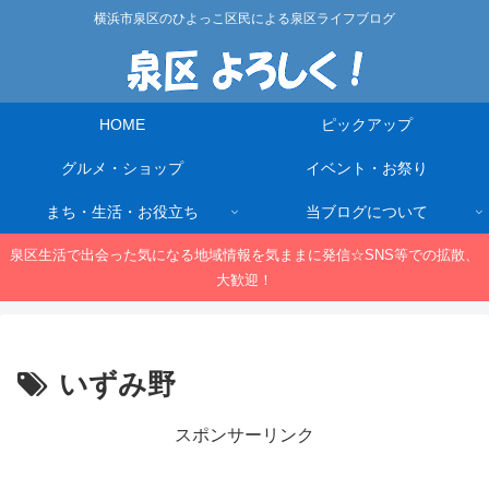
横浜市泉区のひよっこ区民による泉区ライフブログ
HOME
ピックアップ
グルメ・ショップ
イベント・お祭り
まち・生活・お役立ち
当ブログについて
泉区生活で出会った気になる地域情報を気ままに発信☆SNS等での拡散、
大歓迎！
いずみ野
スポンサーリンク