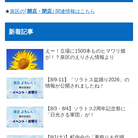
★
泉区の｢
開店・閉店
｣ 関連情報はこちら
新着記事
えー！立場に1500本ものヒマワリ畑
が！？泉区のえりさん情報より
【8/9-11】「ソラトス盆踊り2026」の
情報が公開されましたね！
【8/3・8/4】ソラトス2周年記念祭に
「日光さる軍団」が！
【8/1(土)】町内会の「夏祭り＆盆踊