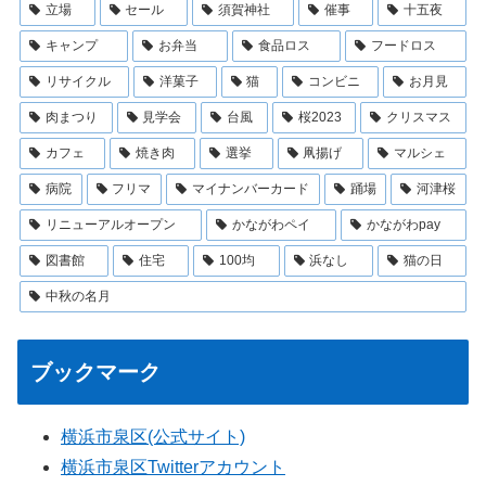
立場
セール
須賀神社
催事
十五夜
キャンプ
お弁当
食品ロス
フードロス
リサイクル
洋菓子
猫
コンビニ
お月見
肉まつり
見学会
台風
桜2023
クリスマス
カフェ
焼き肉
選挙
凧揚げ
マルシェ
病院
フリマ
マイナンバーカード
踊場
河津桜
リニューアルオープン
かながわペイ
かながわpay
図書館
住宅
100均
浜なし
猫の日
中秋の名月
ブックマーク
横浜市泉区(公式サイト)
横浜市泉区Twitterアカウント