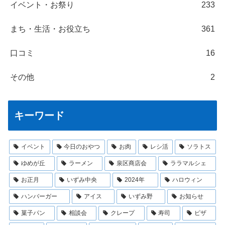
イベント・お祭り
233
まち・生活・お役立ち
361
口コミ
16
その他
2
キーワード
イベント
今日のおやつ
お肉
レシ活
ソラトス
ゆめが丘
ラーメン
泉区商店会
ララマルシェ
お正月
いずみ中央
2024年
ハロウィン
ハンバーガー
アイス
いずみ野
お知らせ
菓子パン
相談会
クレープ
寿司
ピザ