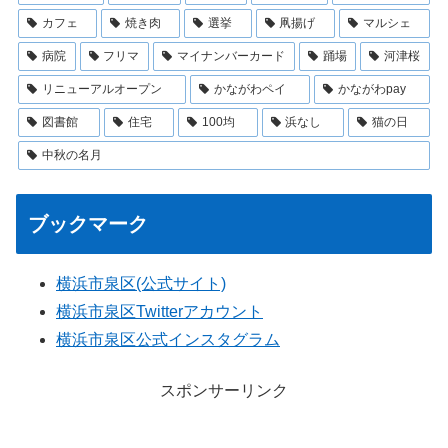
カフェ
焼き肉
選挙
凧揚げ
マルシェ
病院
フリマ
マイナンバーカード
踊場
河津桜
リニューアルオープン
かながわペイ
かながわpay
図書館
住宅
100均
浜なし
猫の日
中秋の名月
ブックマーク
横浜市泉区(公式サイト)
横浜市泉区Twitterアカウント
横浜市泉区公式インスタグラム
スポンサーリンク