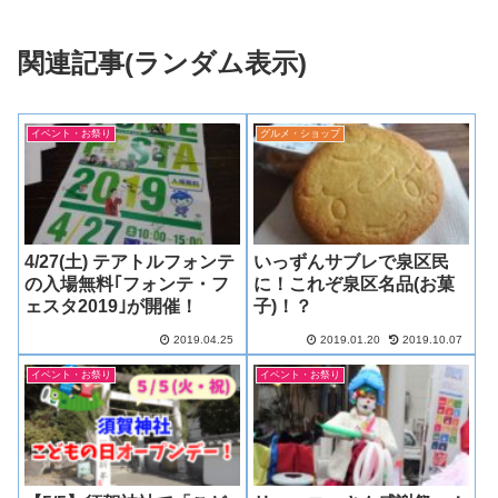
関連記事(ランダム表示)
イベント・お祭り
グルメ・ショップ
4/27(土) テアトルフォンテ
いっずんサブレで泉区民
の入場無料｢フォンテ・フ
に！これぞ泉区名品(お菓
ェスタ2019｣が開催！
子)！？
2019.04.25
2019.01.20
2019.10.07
イベント・お祭り
イベント・お祭り