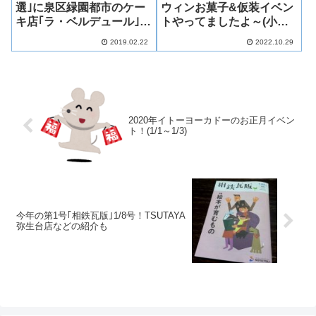
選｣に泉区緑園都市のケー
ウィンお菓子&仮装イベン
キ店｢ラ・ベルデュール｣が
トやってましたよ～(小学
出店中！
生以下限定)★
2019.02.22
2022.10.29
2020年イトーヨーカドーのお正月イベン
ト！(1/1～1/3)
今年の第1号｢相鉄瓦版｣1/8号！TSUTAYA
弥生台店などの紹介も