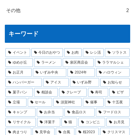
その他
2
キーワード
イベント
今日のおやつ
お肉
レシ活
ソラトス
ゆめが丘
ラーメン
泉区商店会
ララマルシェ
お正月
いずみ中央
2024年
ハロウィン
ハンバーガー
アイス
いずみ野
お知らせ
菓子パン
相談会
クレープ
寿司
ピザ
立場
セール
須賀神社
催事
十五夜
キャンプ
お弁当
食品ロス
フードロス
リサイクル
洋菓子
猫
コンビニ
お月見
肉まつり
見学会
台風
桜2023
クリスマス