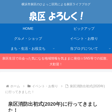
横浜市泉区のひよっこ区民による泉区ライフブログ
HOME
ピックアップ
グルメ・ショップ
イベント・お祭り
まち・生活・お役立ち
当ブログについて
泉区生活で出会った気になる地域情報を気ままに発信☆SNS等での拡散、
大歓迎！
ホーム
イベント・お祭り
泉区消防出初式(2020年)
に行ってきました！
泉区消防出初式(2020年)に行ってきまし
た！